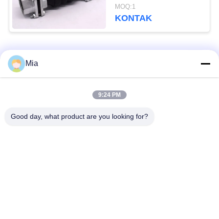
Bellow Expansion Joint
MOQ:1
Female
KONTAK
Bad Request
Semua
Mia
Sambungan Ekspansi
Sambungan Ekspansi
9:24 PM
Karet Bola Tunggal
Berulir
Good day, what product are you looking for?
Sambungan Ekspansi
Sambungan Ekspansi
Karet EPDM
Karet Sphere Ganda
katup periksa
Selang Jalinan Logam
duckbill
Mengurangi Ekspansi
Sambungan Ekspansi