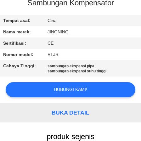
PABRIK
Sambungan Kompensator
KONTROL
Tempat asal:
Cina
KUALITAS
Nama merek:
JINGNING
Sertifikasi:
CE
HUBUNGI
Nomor model:
RLJS
KAMI
Cahaya Tinggi:
,
sambungan ekspansi pipa
sambungan ekspansi suhu tinggi
BERITA
HUBUNGI KAMI!
PERMINTAAN
PENAWARAN
BUKA DETAIL
SITEMAP
produk sejenis