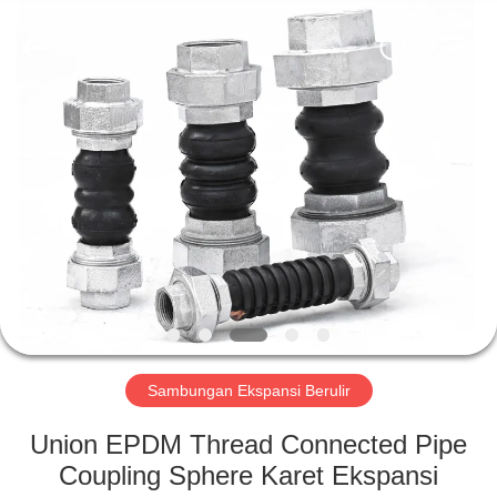
Shanghai
Songjiang
Jingning
Shock
Absorber
Co.,Ltd..
All
Rights
RUMAH
Reserved.
PRODUK
TAMPILAN
VR
TENTANG
KAMI
Sambungan Ekspansi Berulir
Union EPDM Thread Connected Pipe
TUR
Coupling Sphere Karet Ekspansi