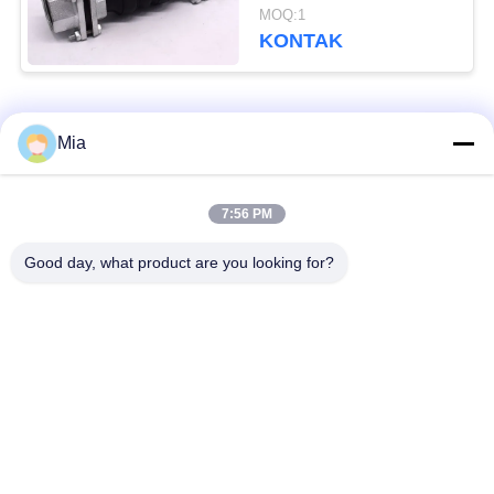
Bellow Expansion Joint
MOQ:1
Female
KONTAK
Bad Request
Semua
Mia
Sambungan Ekspansi
Sambungan Ekspansi
7:56 PM
Karet Bola Tunggal
Berulir
Good day, what product are you looking for?
Sambungan Ekspansi
Sambungan Ekspansi
Karet EPDM
Karet Sphere Ganda
katup periksa
Selang Jalinan Logam
duckbill
Mengurangi Ekspansi
Sambungan Ekspansi