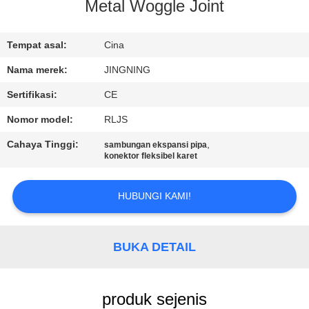
PABRIK
Metal Woggle Joint
KONTROL
Tempat asal:
Cina
KUALITAS
Nama merek:
JINGNING
Sertifikasi:
CE
HUBUNGI
Nomor model:
RLJS
KAMI
Cahaya Tinggi:
,
sambungan ekspansi pipa
konektor fleksibel karet
BERITA
HUBUNGI KAMI!
PERMINTAAN
PENAWARAN
BUKA DETAIL
SITEMAP
produk sejenis