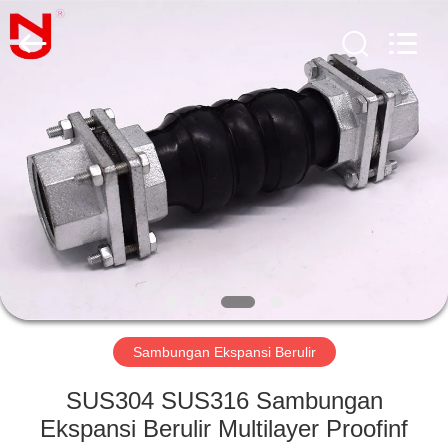
Shanghai
Songjiang
Jingning
Shock
Absorber
Co.,Ltd..
All
Rights
RUMAH
Reserved.
PRODUK
TAMPILAN
VR
TENTANG
KAMI
Sambungan Ekspansi Berulir
SUS304 SUS316 Sambungan
TUR
Ekspansi Berulir Multilayer Proofinf