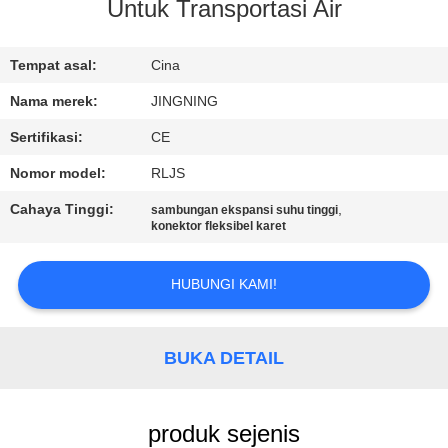
PABRIK
Untuk Transportasi Air
KONTROL
Tempat asal:
Cina
KUALITAS
Nama merek:
JINGNING
Sertifikasi:
CE
HUBUNGI
Nomor model:
RLJS
KAMI
Cahaya Tinggi:
,
sambungan ekspansi suhu tinggi
konektor fleksibel karet
BERITA
HUBUNGI KAMI!
PERMINTAAN
PENAWARAN
BUKA DETAIL
SITEMAP
produk sejenis