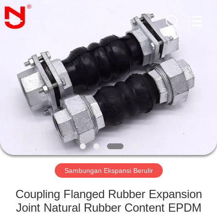
Shanghai
Songjiang
Jingning
Shock
Absorber
Co.,Ltd..
All
Rights
RUMAH
Reserved.
PRODUK
TAMPILAN
VR
TENTANG
KAMI
Sambungan Ekspansi Berulir
Coupling Flanged Rubber Expansion
TUR
Joint Natural Rubber Content EPDM