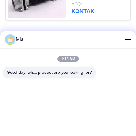
Bellow Expansion Joint
MOQ:1
Female
KONTAK
Bad Request
Semua
Mia
Sambungan Ekspansi
Sambungan Ekspansi
1:13 AM
Karet Bola Tunggal
Berulir
Good day, what product are you looking for?
Sambungan Ekspansi
Sambungan Ekspansi
Karet EPDM
Karet Sphere Ganda
katup periksa
Selang Jalinan Logam
duckbill
Mengurangi Ekspansi
Sambungan Ekspansi