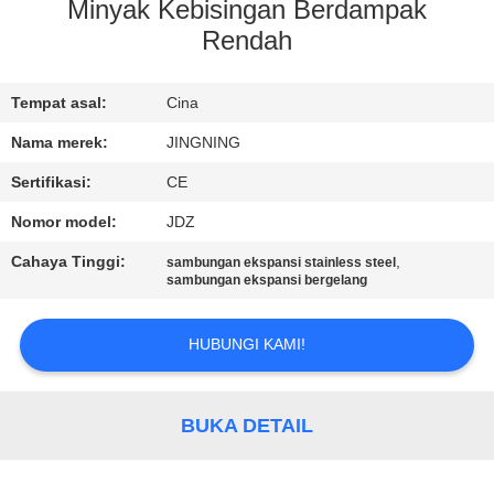
PABRIK
Minyak Kebisingan Berdampak
Rendah
KONTROL
Tempat asal:
Cina
KUALITAS
Nama merek:
JINGNING
HUBUNGI
Sertifikasi:
CE
KAMI
Nomor model:
JDZ
Cahaya Tinggi:
,
sambungan ekspansi stainless steel
BERITA
sambungan ekspansi bergelang
HUBUNGI KAMI!
PERMINTAAN
PENAWARAN
BUKA DETAIL
SITEMAP