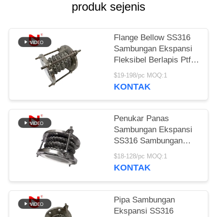
produk sejenis
KEBIJAKAN
PRIVASI
Flange Bellow SS316
Sambungan Ekspansi
Fleksibel Berlapis Ptfe
Tahan Tinggi
$19-198/pc MOQ:1
KONTAK
Penukar Panas
Sambungan Ekspansi
SS316 Sambungan
Ekspansi Fleksibel
$18-128/pc MOQ:1
Berlapis Ptfe
KONTAK
Resistensi Tinggi
Pipa Sambungan
Ekspansi SS316