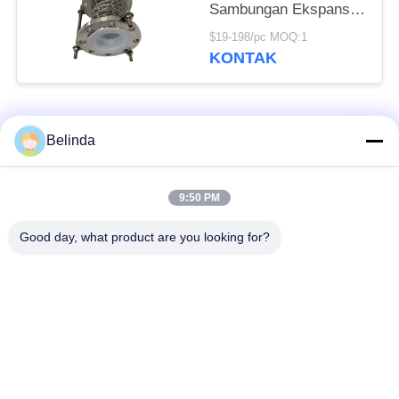
Sambungan Ekspansi
Fleksibel Berlapis Ptfe
$19-198/pc MOQ:1
Tahan Tinggi
KONTAK
Bad Request
Semua
Belinda
Sambungan Ekspansi
Sambungan Ekspansi
9:50 PM
Karet Bola Tunggal
Berulir
Good day, what product are you looking for?
Sambungan Ekspansi
Sambungan Ekspansi
Karet EPDM
Karet Sphere Ganda
katup periksa
Selang Jalinan Logam
duckbill