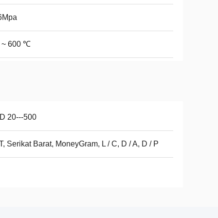
-6Mpa
 ~ 600 ℃
D 20---500
 T, Serikat Barat, MoneyGram, L / C, D / A, D / P