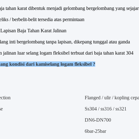
aja tahan karat dibentuk menjadi gelombang bergelombang yang sejajar 
liks / berbelit-belit tersedia atas permintaan
: Lapisan Baja Tahan Karat Jalinan
elang inti bergelombang tanpa lapisan, dikepang tunggal atau ganda
 jalinan luar selang logam fleksibel terbuat dari baja tahan karat 304
yang
kondisi
dari kami
selang logam fleksibel
?
ection
F
langed / ulir / kopling cep
se
S
s304 / ss316 / ss321
DN6-DN700
6bar-25bar