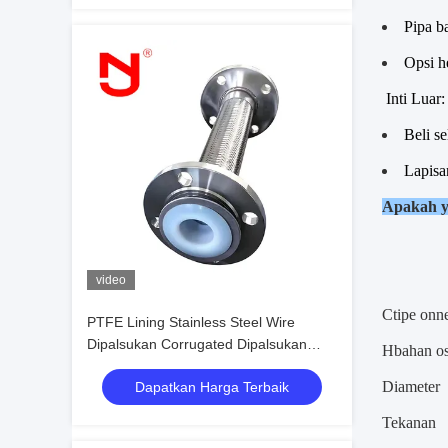
Pipa b
Opsi he
Inti Luar
Beli s
Lapisan
Apakah 
video
C
tipe onn
PTFE Lining Stainless Steel Wire
Dipalsukan Corrugated Dipalsukan
H
bahan o
Pipa Fleksibel
D
iameter
Dapatkan Harga Terbaik
Tekanan