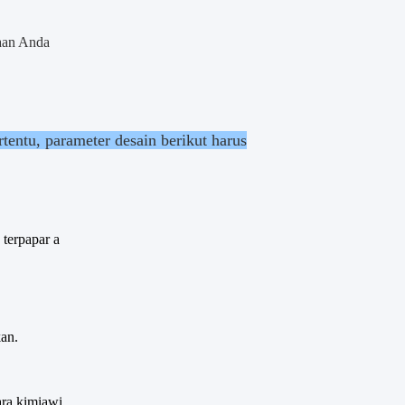
aan Anda
tentu, parameter desain berikut harus
terpapar a
an.
ara kimiawi