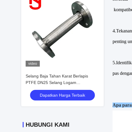
kompatibe
4.
Tekanan-
penting un
5.
Identifi
video
pas denga
Selang Baja Tahan Karat Berlapis
PTFE DN25 Selang Logam
Bergelombang untuk Aplikasi Industri
Dapatkan Harga Terbaik
Apa param
HUBUNGI KAMI