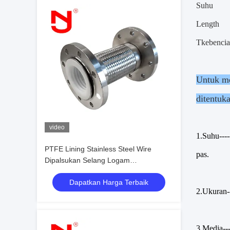
Suhu
L
ength
T
kebenci
Untuk me
ditentuk
video
1.
Suhu----
PTFE Lining Stainless Steel Wire
pas.
Dipalsukan Selang Logam
Bergelombang Dipalsukan
Dapatkan Harga Terbaik
2.
Ukuran--
3.
Media---