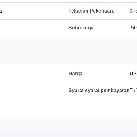
a
Tekanan Pekerjaan:
0-
Suhu kerja:
-50
Harga
US
Syarat-syarat pembayaran
T /