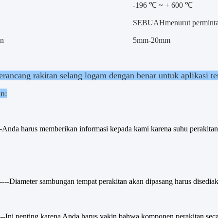
-196 ℃ ~ + 600 ℃
SEBUAH
menurut permint
an
5mm-20mm
rancang rakitan selang logam dengan benar untuk aplikasi ter
an:
-
Anda harus memberikan informasi kepada kami karena suhu perakitan 
---
Diameter sambungan tempat perakitan akan dipasang harus disediak
--
Ini penting karena Anda harus yakin bahwa komponen perakitan sec