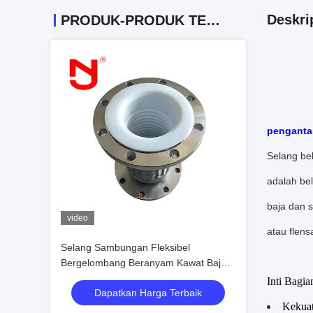
Deskri
PRODUK-PRODUK TERKAIT
penganta
Selang bel
adalah bel
baja dan 
video
atau flens
Selang Sambungan Fleksibel
Bergelombang Beranyam Kawat Baja
Tahan Karat dengan Lapisan PTFE
Inti Bagi
Dapatkan Harga Terbaik
Kekuat