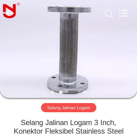
Shanghai
Songjiang
Jingning
Shock
Absorber
Co.,Ltd..
All
Rights
RUMAH
Reserved.
PRODUK
TAMPILAN
VR
TENTANG
KAMI
Selang Jalinan Logam
Selang Jalinan Logam 3 Inch,
TUR
Konektor Fleksibel Stainless Steel