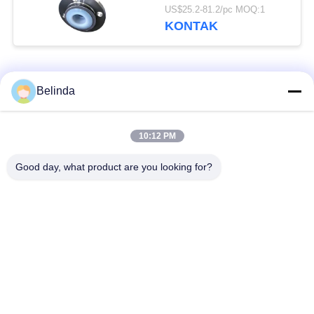
Pipa Fleksibel
US$25.2-81.2/pc MOQ:1
KONTAK
Bad Request
Semua
Belinda
Sambungan Ekspansi
Sambungan Ekspansi
10:12 PM
Karet Bola Tunggal
Berulir
Good day, what product are you looking for?
Sambungan Ekspansi
Sambungan Ekspansi
Karet EPDM
Karet Sphere Ganda
katup periksa
Selang Jalinan Logam
duckbill
Mengurangi Ekspansi
Sambungan Ekspansi