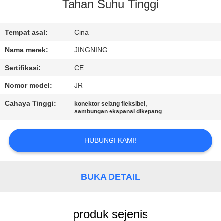
PABRIK
Tahan Suhu Tinggi
KONTROL
Tempat asal:
Cina
KUALITAS
Nama merek:
JINGNING
Sertifikasi:
CE
HUBUNGI
Nomor model:
JR
KAMI
Cahaya Tinggi:
,
konektor selang fleksibel
sambungan ekspansi dikepang
BERITA
HUBUNGI KAMI!
PERMINTAAN
PENAWARAN
BUKA DETAIL
SITEMAP
produk sejenis