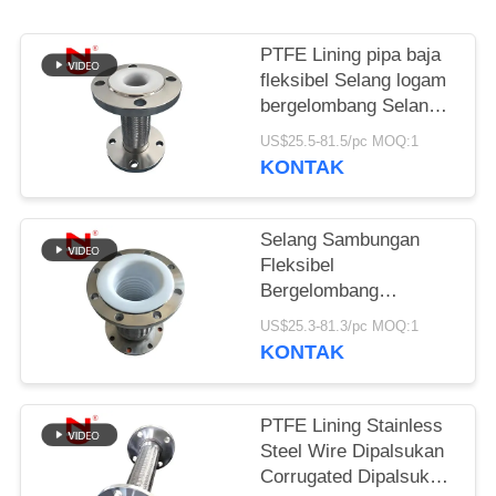
KEBIJAKAN
PTFE Lining pipa baja
PRIVASI
fleksibel Selang logam
bergelombang Selang
gas fleksibel
US$25.5-81.5/pc MOQ:1
KONTAK
Selang Sambungan
Fleksibel
Bergelombang
Beranyam Kawat Baja
US$25.3-81.3/pc MOQ:1
Tahan Karat dengan
KONTAK
Lapisan PTFE
PTFE Lining Stainless
Steel Wire Dipalsukan
Corrugated Dipalsukan