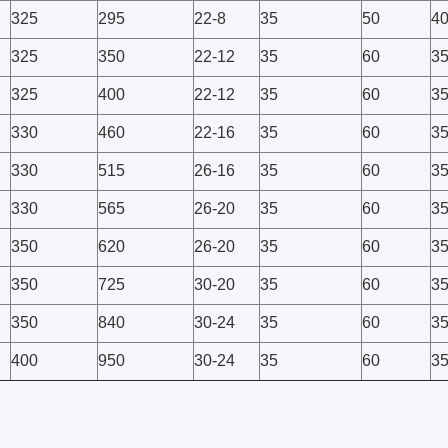
325
295
22-8
35
50
4
325
350
22-12
35
60
3
325
400
22-12
35
60
3
330
460
22-16
35
60
3
330
515
26-16
35
60
3
330
565
26-20
35
60
3
350
620
26-20
35
60
3
350
725
30-20
35
60
3
350
840
30-24
35
60
3
400
950
30-24
35
60
3