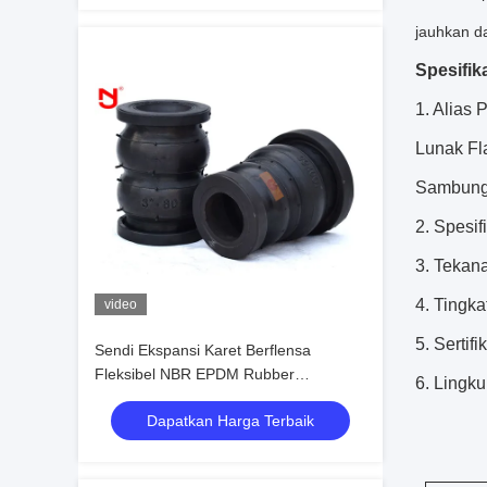
jauhkan da
Spesifik
1. Alias
Lunak Fl
Sambunga
2. Spes
3. Tekan
4. Tingk
video
5. Sertif
Sendi Ekspansi Karet Berflensa
Fleksibel NBR EPDM Rubber
6. Lingku
Compensator DN20mm-DN3600mm
Dapatkan Harga Terbaik