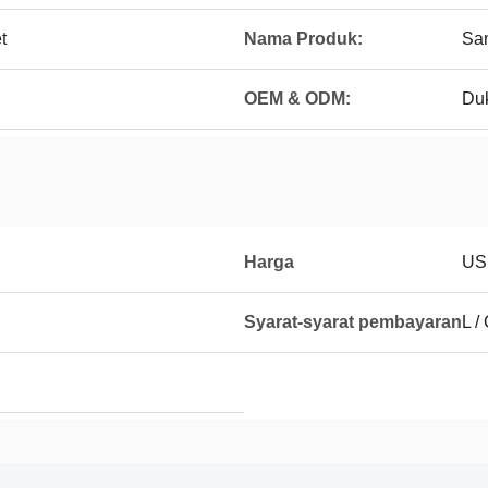
t
Nama Produk:
Sa
OEM & ODM:
Du
Harga
USD
Syarat-syarat pembayaran
L /