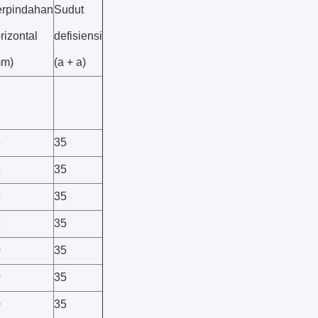
rpindahan
Sudut
rizontal
defisiensi
mm)
(a + a)
5
35
5
35
5
35
5
35
0
35
0
35
0
35