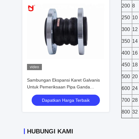
200
8
250
10
300
12
350
14
400
16
450
18
video
500
20
Sambungan Ekspansi Karet Galvanis
Untuk Pemeriksaan Pipa Ganda
600
24
Lengkungan Multilayer
700
28
Dapatkan Harga Terbaik
800
32
HUBUNGI KAMI