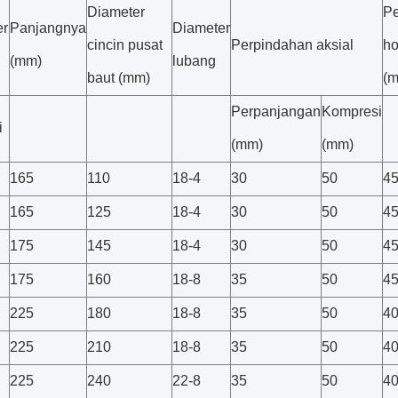
Diameter
Pe
er
Panjangnya
Diameter
cincin pusat
Perpindahan aksial
ho
l
(mm)
lubang
baut (mm)
(
Perpanjangan
Kompresi
i
(mm)
(mm)
165
110
18-4
30
50
4
165
125
18-4
30
50
4
175
145
18-4
30
50
4
175
160
18-8
35
50
4
225
180
18-8
35
50
4
225
210
18-8
35
50
4
225
240
22-8
35
50
4