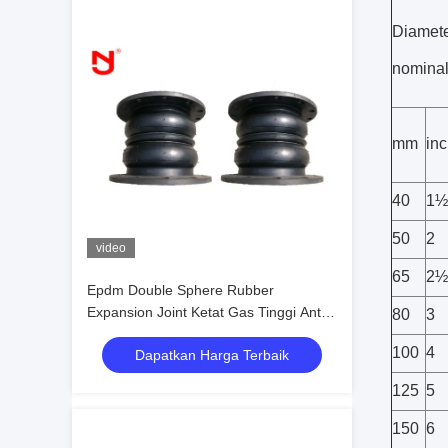
Diamet
nomina
mm
inc
40
1½
50
2
video
65
2½
Epdm Double Sphere Rubber
Expansion Joint Ketat Gas Tinggi Anti
80
3
Korosi
100
4
Dapatkan Harga Terbaik
125
5
150
6