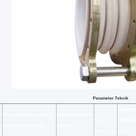
Parameter Teknik
Ukuran fle
Tiga gelombang kemampuan
Biarkan tenaga kerja
HG5010-58
Tiga
kompensasi maksimum
terbesar
93 / 97)
N
gelombang