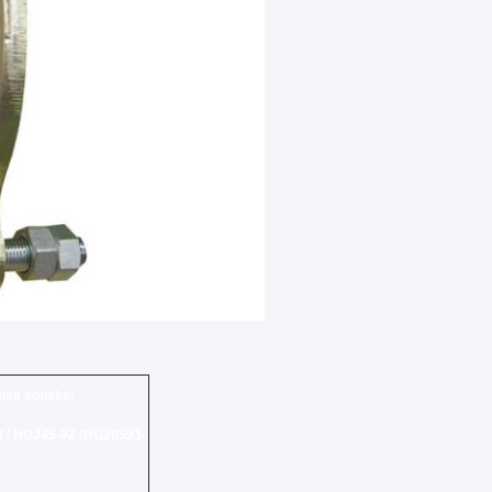
nsa koneksi
 / HGJ45-92 (HG20593-