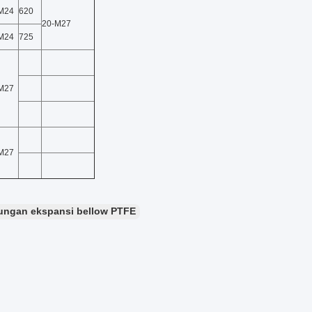
M24
620
20-M27
M24
725
M27
M27
ngan ekspansi bellow PTFE