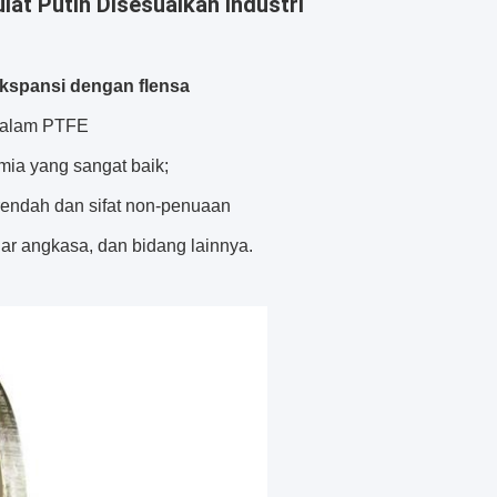
at Putih Disesuaikan Industri
spansi dengan flensa
 dalam PTFE
imia yang sangat baik;
 rendah dan sifat non-penuaan
uar angkasa, dan bidang lainnya.