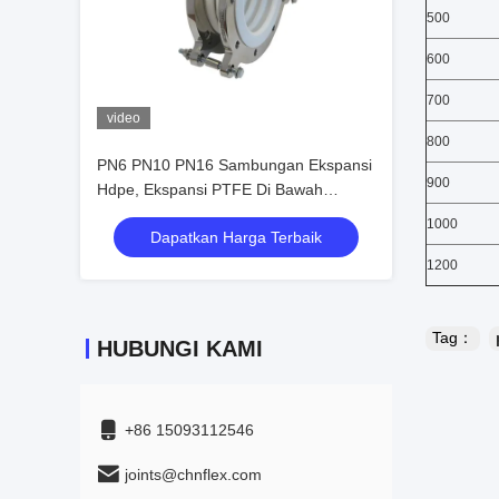
500
600
700
video
800
PN6 PN10 PN16 Sambungan Ekspansi
900
Hdpe, Ekspansi PTFE Di Bawah
Koefisien Rendah
1000
Dapatkan Harga Terbaik
1200
Tag：
HUBUNGI KAMI
+86 15093112546
joints@chnflex.com