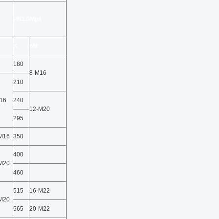
PN1.0Mpa
K
nM
180
8-M16
210
16
240
12-M20
295
M16
350
400
M20
460
515
16-M22
M20
565
20-M22