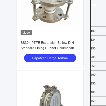
mm
100
video
124
SS304 PTFE Expansion Bellow DIN
Standard Lining Rubber Pelumasan
150
Tinggi Tahan Api
200
Dapatkan Harga Terbaik
250
300
350
400
450