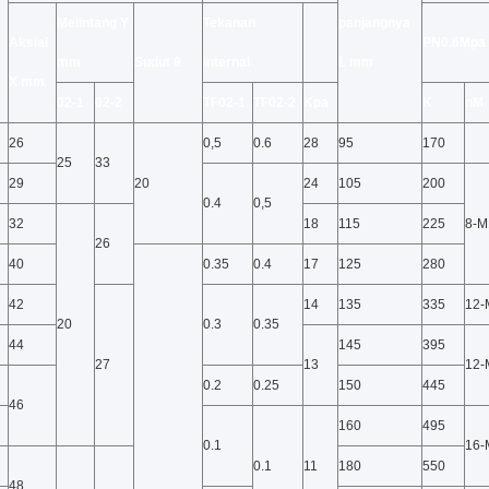
Melintang
Y
Tekanan
panjangnya
Aksial
PN0.6Mpa
mm
Sudut
θ
internal
L mm
X mm
02-1
02-2
TF02-1
TF02-2
Kpa
K
nM
26
0,5
0.6
28
95
170
25
33
29
20
24
105
200
0.4
0,5
32
18
115
225
8-M
26
40
0.35
0.4
17
125
280
42
14
135
335
12-
20
0.3
0.35
44
145
395
27
13
12-
0.2
0.25
150
445
46
160
495
0.1
16-
0.1
11
180
550
48