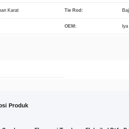
han Karat
Tie Rod:
Baj
OEM:
Iya
psi Produk