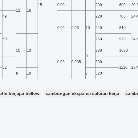
15
0,08
200
600
20-
12
16
49
220
705
24-
0,05
0,06
10
240
810
50
260
920
24-
10
13
280
1020
9
0,03
0,035
300
52
1120
28-
8
10
7
320
ptfe berjajar bellow
sambungan ekspansi saluran kerja
sambu