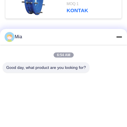
Bitumen Painting
MOQ:1
KONTAK
Bad Request
Semua
Mia
Sambungan Ekspansi
Sambungan Ekspansi
6:54 AM
Karet Bola Tunggal
Berulir
Good day, what product are you looking for?
Sambungan Ekspansi
Sambungan Ekspansi
Karet EPDM
Karet Sphere Ganda
katup periksa
Selang Jalinan Logam
duckbill
Mengurangi Ekspansi
Sambungan Ekspansi