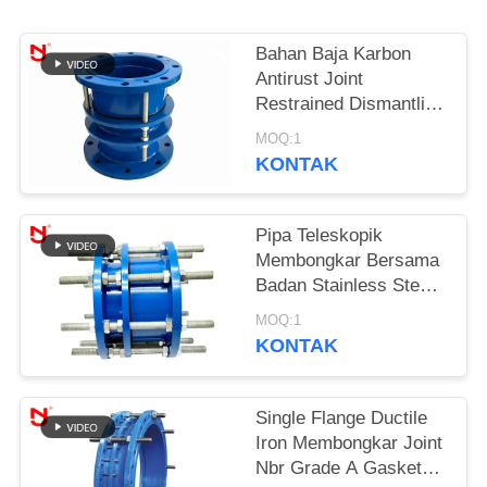
KEBIJAKAN
Bahan Baja Karbon
PRIVASI
Antirust Joint
Restrained Dismantling
Joint Dengan Mur Baut
MOQ:1
KONTAK
Pipa Teleskopik
Membongkar Bersama
Badan Stainless Steel
Besi Cor Ekspansi
MOQ:1
Lapisan Dacromet
KONTAK
Single Flange Ductile
Iron Membongkar Joint
Nbr Grade A Gasket