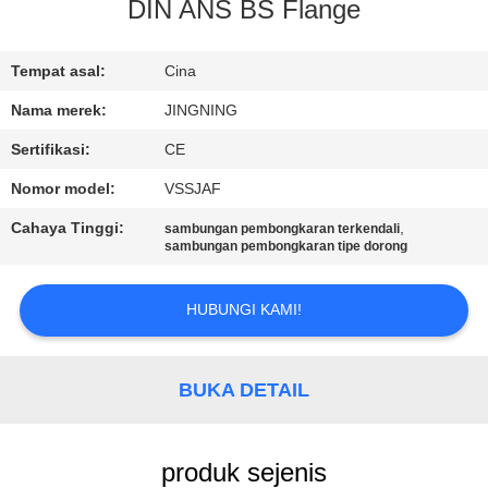
PABRIK
DIN ANS BS Flange
KONTROL
Tempat asal:
Cina
KUALITAS
Nama merek:
JINGNING
Sertifikasi:
CE
HUBUNGI
Nomor model:
VSSJAF
KAMI
Cahaya Tinggi:
,
sambungan pembongkaran terkendali
sambungan pembongkaran tipe dorong
BERITA
HUBUNGI KAMI!
PERMINTAAN
PENAWARAN
BUKA DETAIL
SITEMAP
produk sejenis