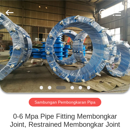
Shanghai
Songjiang
Jingning
Shock
Absorber
Co.,Ltd..
All
Rights
RUMAH
Reserved.
PRODUK
TAMPILAN
VR
TENTANG
KAMI
Sambungan Pembongkaran Pipa
0-6 Mpa Pipe Fitting Membongkar
TUR
Joint, Restrained Membongkar Joint