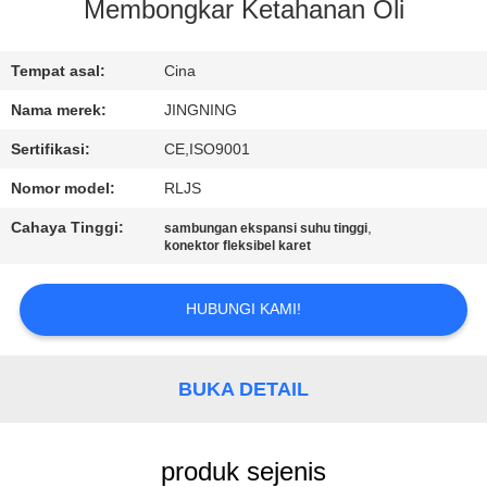
PABRIK
Membongkar Ketahanan Oli
KONTROL
Tempat asal:
Cina
KUALITAS
Nama merek:
JINGNING
Sertifikasi:
CE,ISO9001
HUBUNGI
Nomor model:
RLJS
KAMI
Cahaya Tinggi:
,
sambungan ekspansi suhu tinggi
konektor fleksibel karet
BERITA
HUBUNGI KAMI!
PERMINTAAN
PENAWARAN
BUKA DETAIL
SITEMAP
produk sejenis