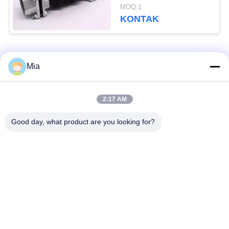
Bellow Expansion Joint
MOQ:1
Female
KONTAK
Bad Request
Semua
Mia
Sambungan Ekspansi
Sambungan Ekspansi
2:17 AM
Karet Bola Tunggal
Berulir
Good day, what product are you looking for?
Sambungan Ekspansi
Sambungan Ekspansi
Karet EPDM
Karet Sphere Ganda
katup periksa
Selang Jalinan Logam
duckbill
Mengurangi Ekspansi
Sambungan Ekspansi