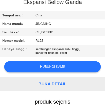
PABRIK
Ekspansi Bellow Ganda
KONTROL
Tempat asal:
Cina
KUALITAS
Nama merek:
JINGNING
Sertifikasi:
CE,ISO9001
HUBUNGI
Nomor model:
RLJS
KAMI
Cahaya Tinggi:
,
sambungan ekspansi suhu tinggi
konektor fleksibel karet
BERITA
HUBUNGI KAMI!
PERMINTAAN
PENAWARAN
BUKA DETAIL
SITEMAP
produk sejenis