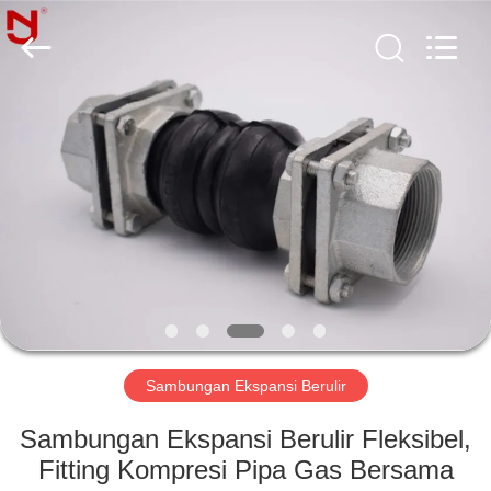
Shanghai
Songjiang
Jingning
Shock
Absorber
Co.,Ltd..
All
Rights
RUMAH
Reserved.
PRODUK
TAMPILAN
VR
TENTANG
KAMI
Sambungan Ekspansi Berulir
Sambungan Ekspansi Berulir Fleksibel,
TUR
Fitting Kompresi Pipa Gas Bersama