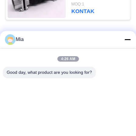
Bellow Expansion Joint
MOQ:1
Female
KONTAK
Bad Request
Semua
Mia
Sambungan Ekspansi
Sambungan Ekspansi
4:26 AM
Karet Bola Tunggal
Berulir
Good day, what product are you looking for?
Sambungan Ekspansi
Sambungan Ekspansi
Karet EPDM
Karet Sphere Ganda
katup periksa
Selang Jalinan Logam
duckbill
Mengurangi Ekspansi
Sambungan Ekspansi