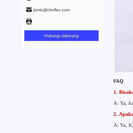
joints@chnflex.com
Hubungi sekarang
FAQ
1. Bisa
A: Ya, k
2. Apak
A: Ya, K