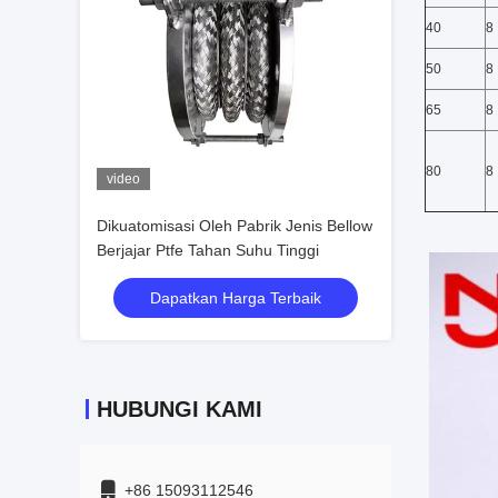
40
8
50
8
65
8
80
8
video
Dikuatomisasi Oleh Pabrik Jenis Bellow
Berjajar Ptfe Tahan Suhu Tinggi
Dapatkan Harga Terbaik
HUBUNGI KAMI
+86 15093112546