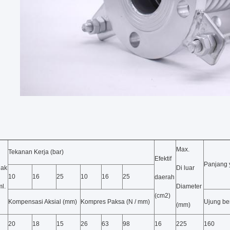
Max.
Tekanan Kerja (bar)
Efektif
Panjang 
iak
Di luar
10
16
25
10
16
25
daerah
l.
Diameter
(cm2)
Kompensasi Aksial (mm)
Kompres Paksa (N / mm)
Ujung be
(mm)
20
18
15
26
63
98
16
225
160