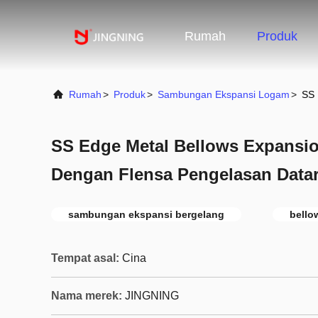
Rumah
Produk
Rumah
>
Produk
>
Sambungan Ekspansi Logam
>
SS 
SS Edge Metal Bellows Expansio
Dengan Flensa Pengelasan Data
sambungan ekspansi bergelang
bello
Tempat asal:
Cina
Nama merek:
JINGNING