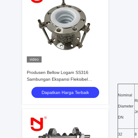
video
Produsen Bellow Logam SS316
Sambungan Ekspansi Fleksibel
Berjajar Ptfe Tahan Tinggi
Dapatkan Harga Terbaik
Nominal
R
Diameter
Jm
DN
32
8