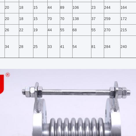
20
18
15
44
89
106
23
244
164
20
18
15
70
70
138
37
259
172
26
22
19
44
55
68
55
270
215
34
28
25
33
41
54
81
284
240