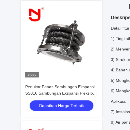
Deskrips
Detail fit
1) Tingkat
2) Menyer
3) Struktu
4) Bahan u
video
5) Mengko
Penukar Panas Sambungan Ekspansi
6) Mengko
SS316 Sambungan Ekspansi Fleksibel
Berlapis Ptfe Resistensi Tinggi
Aplikasi:
Dapatkan Harga Terbaik
7) Instal
8) Air pan