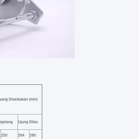
yang Disediakan (mm)
rgelang
Ujung Dilas
250
264
280