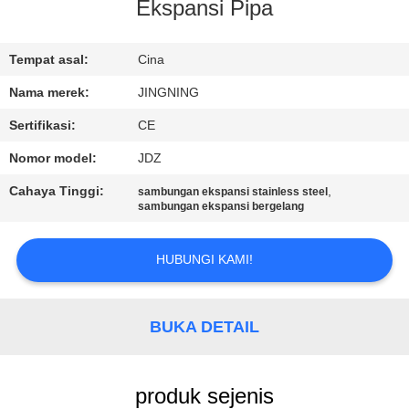
PABRIK
Ekspansi Pipa
KONTROL
Tempat asal:
Cina
KUALITAS
Nama merek:
JINGNING
Sertifikasi:
CE
HUBUNGI
Nomor model:
JDZ
KAMI
Cahaya Tinggi:
,
sambungan ekspansi stainless steel
sambungan ekspansi bergelang
BERITA
HUBUNGI KAMI!
PERMINTAAN
PENAWARAN
BUKA DETAIL
SITEMAP
produk sejenis