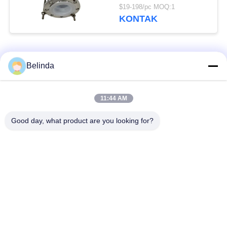
Fleksibel Berlapis Ptfe
$19-198/pc MOQ:1
Tahan Tinggi
KONTAK
Bad Request
Semua
Belinda
Sambungan Ekspansi
Sambungan Ekspansi
11:44 AM
Karet Bola Tunggal
Berulir
Good day, what product are you looking for?
Sambungan Ekspansi
Sambungan Ekspansi
Karet EPDM
Karet Sphere Ganda
katup periksa
Selang Jalinan Logam
duckbill
Mengurangi Ekspansi
Sambungan Ekspansi