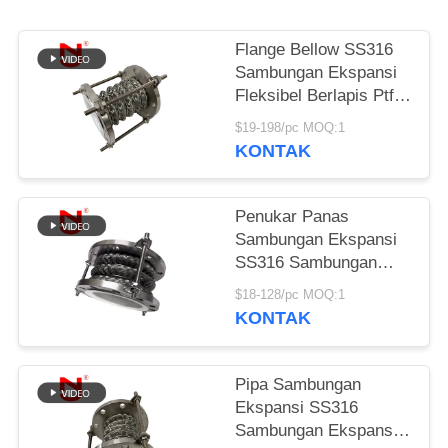
KEBIJAKAN
Flange Bellow SS316
PRIVASI
Sambungan Ekspansi
Fleksibel Berlapis Ptfe
Tahan Tinggi
$19-198/pc MOQ:1
KONTAK
Penukar Panas
Sambungan Ekspansi
SS316 Sambungan
Ekspansi Fleksibel
$18-128/pc MOQ:1
Berlapis Ptfe
KONTAK
Resistensi Tinggi
Pipa Sambungan
Ekspansi SS316
Sambungan Ekspansi