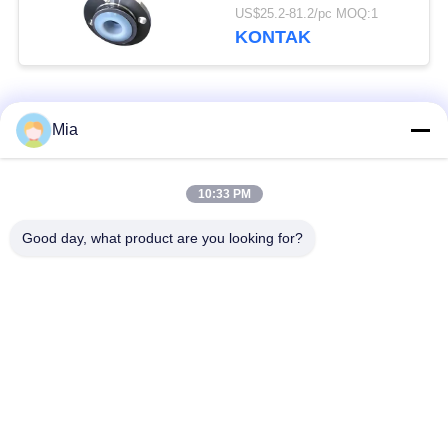
Pipa Fleksibel
US$25.2-81.2/pc MOQ:1
KONTAK
Bad Request
Semua
Mia
Sambungan Ekspansi
Sambungan Ekspansi
10:33 PM
Karet Bola Tunggal
Berulir
Good day, what product are you looking for?
Sambungan Ekspansi
Sambungan Ekspansi
Karet EPDM
Karet Sphere Ganda
katup periksa
Selang Jalinan Logam
duckbill
Mengurangi Ekspansi
Sambungan Ekspansi