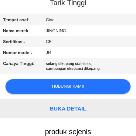
PABRIK
Tarik Tinggi
KONTROL
Tempat asal:
Cina
KUALITAS
Nama merek:
JINGNING
Sertifikasi:
CE
HUBUNGI
Nomor model:
JR
KAMI
Cahaya Tinggi:
,
selang dikepang stainless
sambungan ekspansi dikepang
BERITA
HUBUNGI KAMI!
PERMINTAAN
PENAWARAN
BUKA DETAIL
SITEMAP
produk sejenis