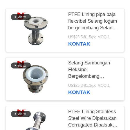
KEBIJAKAN
PTFE Lining pipa baja
PRIVASI
fleksibel Selang logam
bergelombang Selang
gas fleksibel
US$25.5-81.5/pc MOQ:1
KONTAK
Selang Sambungan
Fleksibel
Bergelombang
Beranyam Kawat Baja
US$25.3-81.3/pc MOQ:1
Tahan Karat dengan
KONTAK
Lapisan PTFE
PTFE Lining Stainless
Steel Wire Dipalsukan
Corrugated Dipalsukan