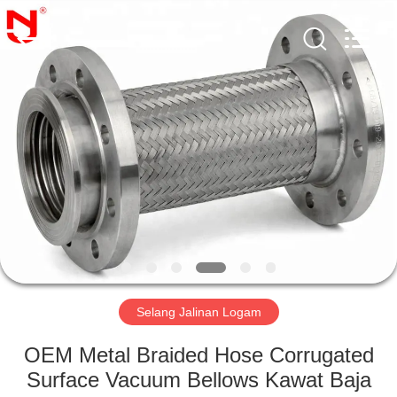
Shanghai
Songjiang
Jingning
Shock
Absorber
Co.,Ltd..
All
Rights
RUMAH
Reserved.
PRODUK
TAMPILAN
VR
TENTANG
KAMI
Selang Jalinan Logam
OEM Metal Braided Hose Corrugated
TUR
Surface Vacuum Bellows Kawat Baja