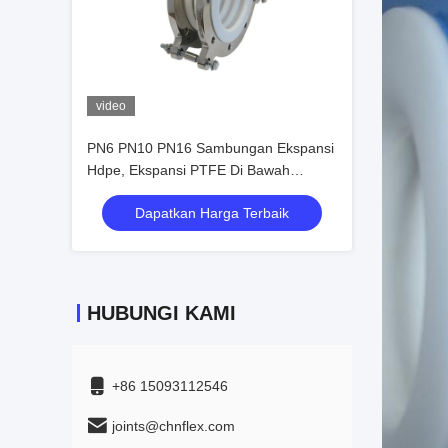
video
PN6 PN10 PN16 Sambungan Ekspansi
Hdpe, Ekspansi PTFE Di Bawah
Koefisien Rendah
Dapatkan Harga Terbaik
HUBUNGI KAMI
+86 15093112546
joints@chnflex.com