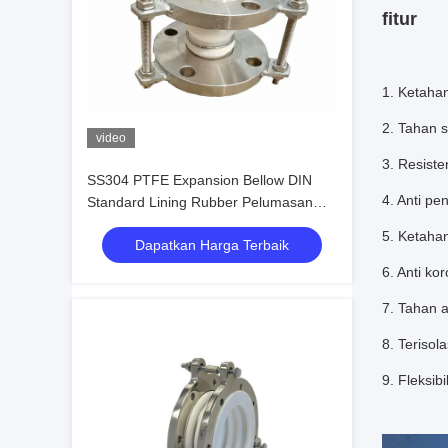
fitur
1. Ketaha
2. Tahan s
video
3. Resiste
SS304 PTFE Expansion Bellow DIN
4. Anti p
Standard Lining Rubber Pelumasan
Tinggi Tahan Api
5. Ketaha
Dapatkan Harga Terbaik
6. Anti ko
7. Tahan a
8. Terisola
9. Fleksib