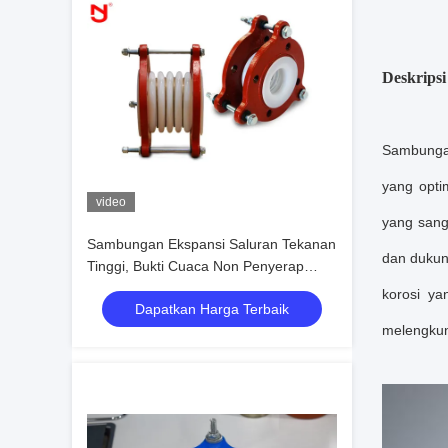
Deskripsi
Sambungan
yang opti
video
yang sang
Sambungan Ekspansi Saluran Tekanan
dan dukung
Tinggi, Bukti Cuaca Non Penyerap
Untuk Industri Minyak
korosi ya
Dapatkan Harga Terbaik
melengkun