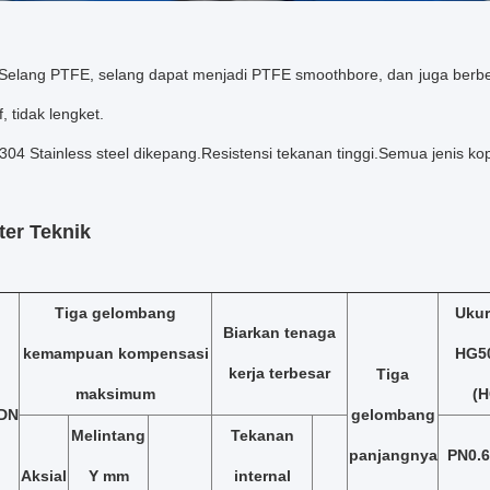
 Selang PTFE, selang dapat menjadi PTFE smoothbore, dan juga berbeli
f, tidak lengket.
04 Stainless steel dikepang.Resistensi tekanan tinggi.Semua jenis kopl
er Teknik
Tiga gelombang
Ukur
Biarkan tenaga
kemampuan kompensasi
HG50
kerja terbesar
Tiga
maksimum
(H
rDN
gelombang
Melintang
Tekanan
panjangnya
PN0.
Aksial
Y mm
internal