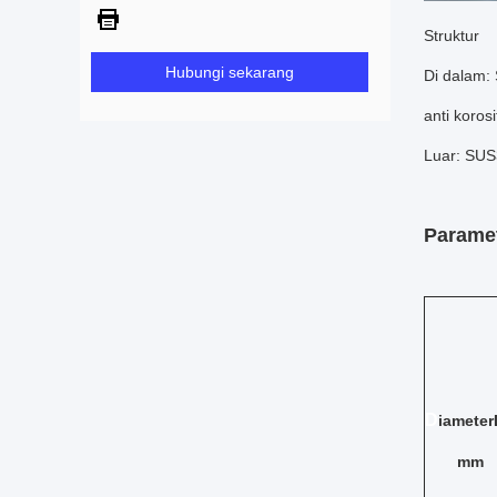
Struktur
Hubungi sekarang
Di dalam:
anti korosi
Luar: SUS3
Paramet
D
iamete
mm