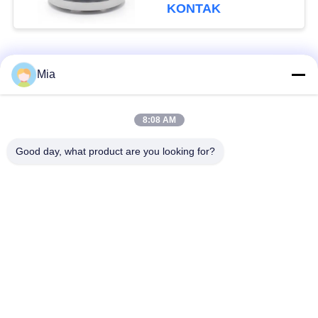
KONTAK
Bad Request
Semua
Mia
Sambungan Ekspansi
Sambungan Ekspansi
8:08 AM
Karet Bola Tunggal
Berulir
Good day, what product are you looking for?
Sambungan Ekspansi
Sambungan Ekspansi
Karet EPDM
Karet Sphere Ganda
katup periksa
Selang Jalinan Logam
duckbill
Mengurangi Ekspansi
Sambungan Ekspansi
Karet
PTFE