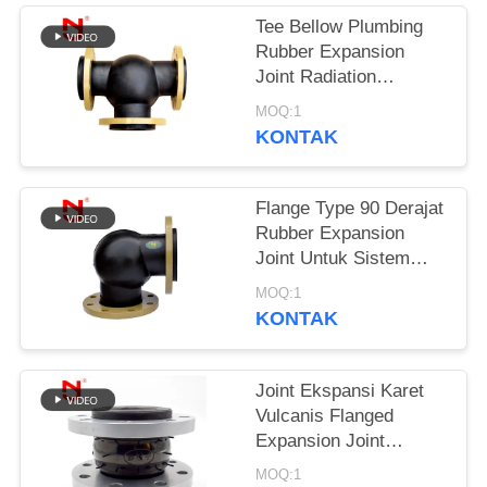
Tee Bellow Plumbing
KEBIJAKAN
Rubber Expansion
PRIVASI
Joint Radiation
Resistance
MOQ:1
KONTAK
Flange Type 90 Derajat
Rubber Expansion
Joint Untuk Sistem
Plumbing
MOQ:1
KONTAK
Joint Ekspansi Karet
Vulcanis Flanged
Expansion Joint
8.0Mpa Tekanan Burst
MOQ:1