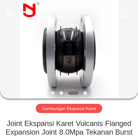
Shanghai
Songjiang
Jingning
Shock
Absorber
Co.,Ltd..
All
Rights
RUMAH
Reserved.
PRODUK
TAMPILAN
VR
TENTANG
KAMI
Sambungan Ekspansi Karet
Joint Ekspansi Karet Vulcanis Flanged
TUR
Expansion Joint 8.0Mpa Tekanan Burst