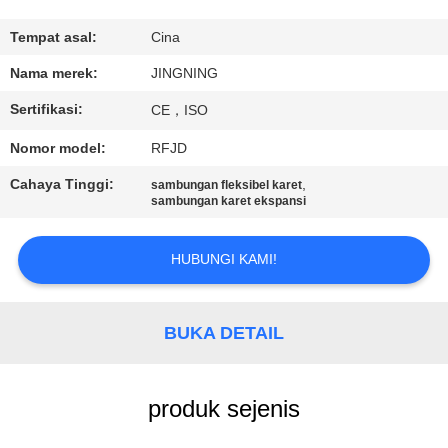
PABRIK
Tempat asal:
Cina
KONTROL
Nama merek:
JINGNING
KUALITAS
Sertifikasi:
CE，ISO
Nomor model:
RFJD
HUBUNGI
Cahaya Tinggi:
,
sambungan fleksibel karet
KAMI
sambungan karet ekspansi
BERITA
HUBUNGI KAMI!
PERMINTAAN
BUKA DETAIL
PENAWARAN
produk sejenis
SITEMAP