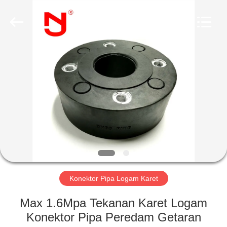
Shanghai
Songjiang
Jingning
Shock
Absorber
Co.,Ltd..
All
Rights
RUMAH
Reserved.
PRODUK
TAMPILAN
VR
TENTANG
KAMI
Konektor Pipa Logam Karet
Max 1.6Mpa Tekanan Karet Logam
TUR
Konektor Pipa Peredam Getaran