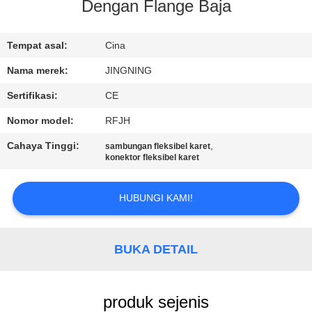
PABRIK
Dengan Flange Baja
KONTROL
Tempat asal:
Cina
KUALITAS
Nama merek:
JINGNING
Sertifikasi:
CE
HUBUNGI
Nomor model:
RFJH
KAMI
Cahaya Tinggi:
,
sambungan fleksibel karet
konektor fleksibel karet
BERITA
HUBUNGI KAMI!
PERMINTAAN
PENAWARAN
BUKA DETAIL
SITEMAP
produk sejenis