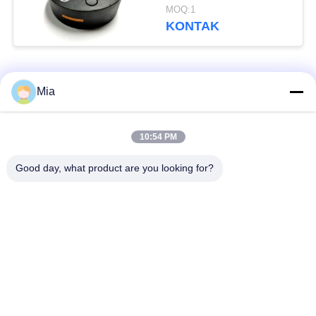
Teknik Pemanasan
MOQ:1
KONTAK
Bad Request
Semua
Mia
Sambungan Ekspansi
Sambungan Ekspansi
10:54 PM
Karet Bola Tunggal
Berulir
Good day, what product are you looking for?
Sambungan Ekspansi
Sambungan Ekspansi
Karet EPDM
Karet Sphere Ganda
katup periksa
Selang Jalinan Logam
duckbill
Mengurangi Ekspansi
Sambungan Ekspansi