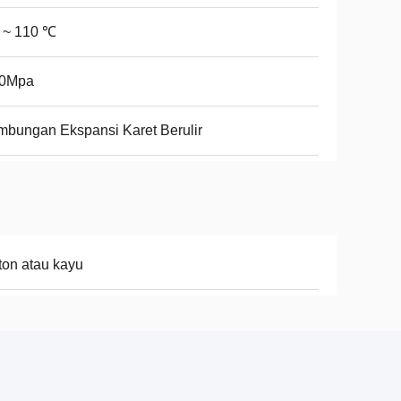
 ~ 110 ℃
.0Mpa
bungan Ekspansi Karet Berulir
ton atau kayu