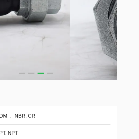
DM ， NBR, CR
PT, NPT