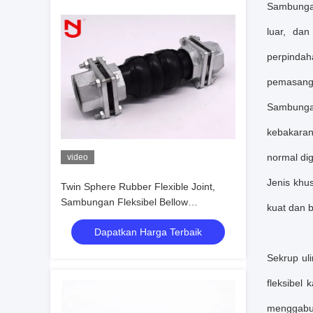
Sambungan 
luar, da
perpinda
pemasanga
Sambungan
kebakaran,
normal dig
video
Jenis khu
Twin Sphere Rubber Flexible Joint,
Sambungan Fleksibel Bellow
kuat dan 
Expansion Joint Female
Dapatkan Harga Terbaik
Sekrup ul
fleksibel
menggabun