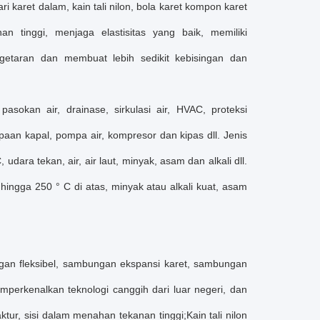
i karet dalam, kain tali nilon, bola karet kompon karet
 tinggi, menjaga elastisitas yang baik, memiliki
etaran dan membuat lebih sedikit kebisingan dan
sokan air, drainase, sirkulasi air, HVAC, proteksi
paan kapal, pompa air, kompresor dan kipas dll. Jenis
dara tekan, air, air laut, minyak, asam dan alkali dll.
hingga 250 ° C di atas, minyak atau alkali kuat, asam
ngan fleksibel, sambungan ekspansi karet, sambungan
perkenalkan teknologi canggih dari luar negeri, dan
, sisi dalam menahan tekanan tinggi;Kain tali nilon