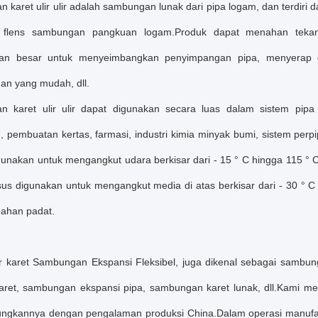
karet ulir ulir adalah sambungan lunak dari pipa logam, dan terdiri dar
n flens sambungan pangkuan logam.Produk dapat menahan tekanan
han besar untuk menyeimbangkan penyimpangan pipa, menyerap g
n yang mudah, dll.
 karet ulir ulir dapat digunakan secara luas dalam sistem pipa pa
 pembuatan kertas, farmasi, industri kimia minyak bumi, sistem perpi
unakan untuk mengangkut udara berkisar dari - 15 ° C hingga 115 ° C, u
sus digunakan untuk mengangkut media di atas berkisar dari - 30 ° C 
bahan padat.
ir karet Sambungan Ekspansi Fleksibel, juga dikenal sebagai sambu
 karet, sambungan ekspansi pipa, sambungan karet lunak, dll.
Kami mem
gkannya dengan pengalaman produksi China.Dalam operasi manufaktur