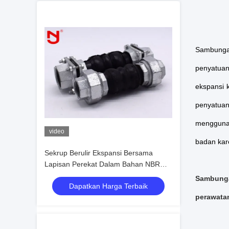
Sambungan
penyatuan
ekspansi 
penyatuan 
menggunak
video
badan kare
Sekrup Berulir Ekspansi Bersama
Lapisan Perekat Dalam Bahan NBR
Seamless
Sambung
Dapatkan Harga Terbaik
perawatan