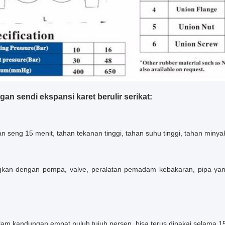
an sendi ekspansi karet berulir serikat:
an seng 15 menit, tahan tekanan tinggi, tahan suhu tinggi, tahan minya
kan dengan pompa, valve, peralatan pemadam kebakaran, pipa yang
alam kandungan empat puluh tujuh persen, bisa terus dipakai selama 