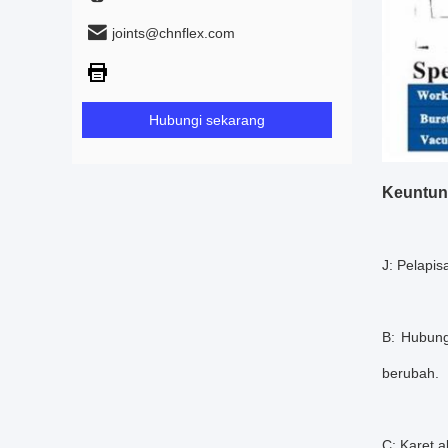
joints@chnflex.com
Hubungi sekarang
Keuntung
J: Pelapis
B: Hubung
berubah.
C: Karet 