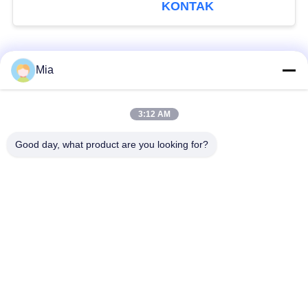
KONTAK
Bad Request
Semua
Mia
Sambungan Ekspansi
Sambungan Ekspansi
3:12 AM
Karet Bola Tunggal
Berulir
Good day, what product are you looking for?
Sambungan Ekspansi
Sambungan Ekspansi
Karet EPDM
Karet Sphere Ganda
katup periksa
Selang Jalinan Logam
duckbill
Mengurangi Ekspansi
Sambungan Ekspansi
Karet
PTFE