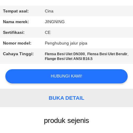
PABRIK
Tempat asal:
Cina
KONTROL
Nama merek:
JINGNING
KUALITAS
Sertifikasi:
CE
Nomor model:
Penghubung jalur pipa
HUBUNGI
Cahaya Tinggi:
,
,
Flensa Besi Ulet DN300
Flensa Besi Ulet Berulir
KAMI
Flange Besi Ulet ANSI B16.5
BERITA
HUBUNGI KAMI!
PERMINTAAN
BUKA DETAIL
PENAWARAN
produk sejenis
SITEMAP