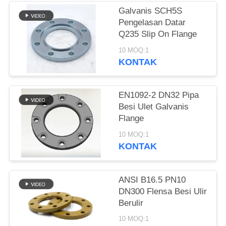
Galvanis SCH5S
KEBIJAKAN
Pengelasan Datar
PRIVASI
Q235 Slip On Flange
10 MOQ:1
KONTAK
EN1092-2 DN32 Pipa
Besi Ulet Galvanis
Flange
10 MOQ:1
KONTAK
ANSI B16.5 PN10
DN300 Flensa Besi Ulir
Berulir
10 MOQ:1