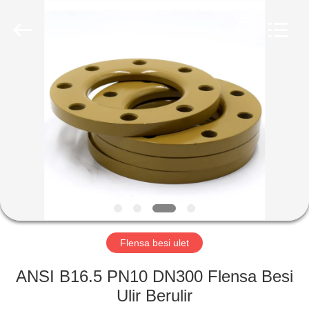
Shanghai
Songjiang
Jingning
Shock
Absorber
Co.,Ltd..
All
Rights
RUMAH
Reserved.
PRODUK
TAMPILAN
VR
TENTANG
KAMI
Flensa besi ulet
ANSI B16.5 PN10 DN300 Flensa Besi
TUR
Ulir Berulir