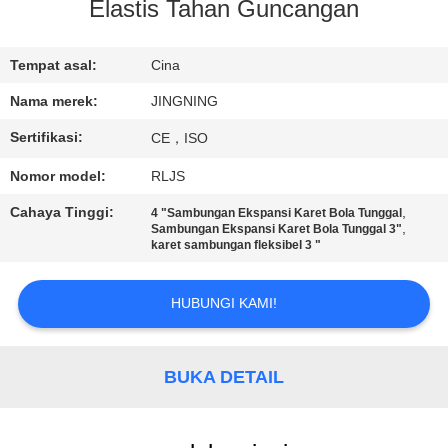
PABRIK
Elastis Tahan Guncangan
KONTROL
Tempat asal:
Cina
KUALITAS
Nama merek:
JINGNING
Sertifikasi:
CE，ISO
HUBUNGI
Nomor model:
RLJS
KAMI
Cahaya Tinggi:
,
4 "Sambungan Ekspansi Karet Bola Tunggal
,
Sambungan Ekspansi Karet Bola Tunggal 3"
karet sambungan fleksibel 3 "
BERITA
HUBUNGI KAMI!
PERMINTAAN
PENAWARAN
BUKA DETAIL
SITEMAP