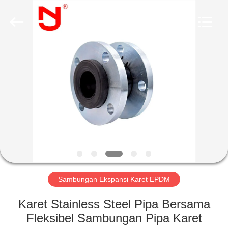
Shanghai
Songjiang
Jingning
Shock
Absorber
Co.,Ltd..
All
Rights
RUMAH
Reserved.
PRODUK
TAMPILAN
VR
TENTANG
KAMI
Sambungan Ekspansi Karet EPDM
Karet Stainless Steel Pipa Bersama
TUR
Fleksibel Sambungan Pipa Karet