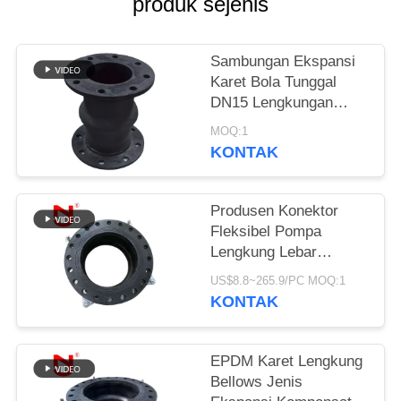
produk sejenis
KEBIJAKAN
PRIVASI
Sambungan Ekspansi
Karet Bola Tunggal
DN15 Lengkungan
Terbuka
MOQ:1
KONTAK
Produsen Konektor
Fleksibel Pompa
Lengkung Lebar
Lengkung Lebar
US$8.8~265.9/PC MOQ:1
Khusus Disesuaikan
KONTAK
EPDM Karet Lengkung
Bellows Jenis