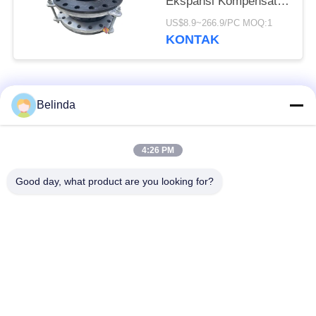
Ekspansi Kompensator
Ekspansi Produsen
US$8.9~266.9/PC MOQ:1
Gabungan
KONTAK
Bad Request
Semua
Belinda
Sambungan Ekspansi
Sambungan Ekspansi
4:26 PM
Karet Bola Tunggal
Berulir
Good day, what product are you looking for?
Sambungan Ekspansi
Sambungan Ekspansi
Karet EPDM
Karet Sphere Ganda
katup periksa
Selang Jalinan Logam
duckbill