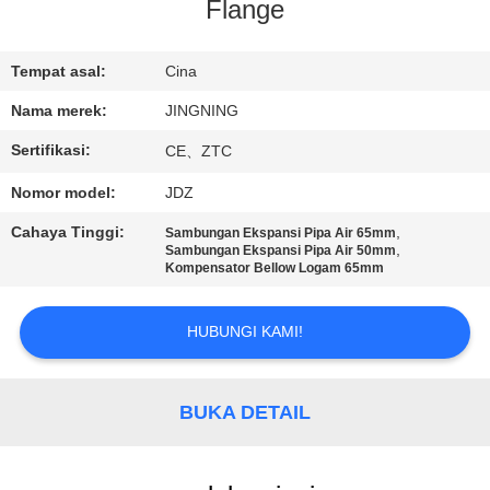
PABRIK
Flange
KONTROL
Tempat asal:
Cina
KUALITAS
Nama merek:
JINGNING
Sertifikasi:
CE、ZTC
HUBUNGI
Nomor model:
JDZ
KAMI
Cahaya Tinggi:
,
Sambungan Ekspansi Pipa Air 65mm
,
Sambungan Ekspansi Pipa Air 50mm
Kompensator Bellow Logam 65mm
BERITA
HUBUNGI KAMI!
PERMINTAAN
PENAWARAN
BUKA DETAIL
SITEMAP