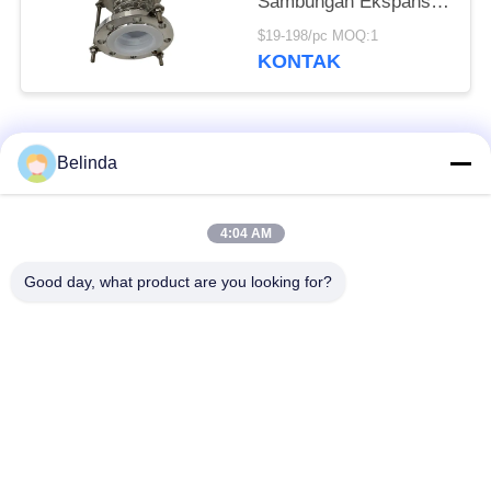
Sambungan Ekspansi
Fleksibel Berlapis Ptfe
$19-198/pc MOQ:1
Tahan Tinggi
KONTAK
Bad Request
Semua
Belinda
Sambungan Ekspansi
Sambungan Ekspansi
4:04 AM
Karet Bola Tunggal
Berulir
Good day, what product are you looking for?
Sambungan Ekspansi
Sambungan Ekspansi
Karet EPDM
Karet Sphere Ganda
katup periksa
Selang Jalinan Logam
duckbill