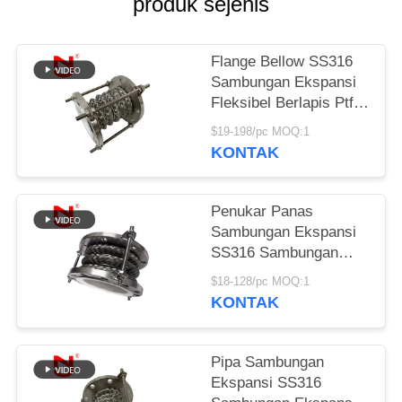
produk sejenis
KEBIJAKAN
PRIVASI
Flange Bellow SS316
Sambungan Ekspansi
Fleksibel Berlapis Ptfe
Tahan Tinggi
$19-198/pc MOQ:1
KONTAK
Penukar Panas
Sambungan Ekspansi
SS316 Sambungan
Ekspansi Fleksibel
$18-128/pc MOQ:1
Berlapis Ptfe
KONTAK
Resistensi Tinggi
Pipa Sambungan
Ekspansi SS316