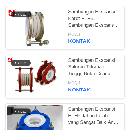
KEBIJAKAN
Sambungan Ekspansi
PRIVASI
Karet PTFE,
Sambungan Ekspansi
Pipa Dengan Konektor
MOQ:1
Logam Gesper
KONTAK
Sambungan Ekspansi
Saluran Tekanan
Tinggi, Bukti Cuaca
Non Penyerap Untuk
MOQ:1
Industri Minyak
KONTAK
Sambungan Ekspansi
PTFE Tahan Lelah
yang Sangat Baik Anti
Penuaan Dengan