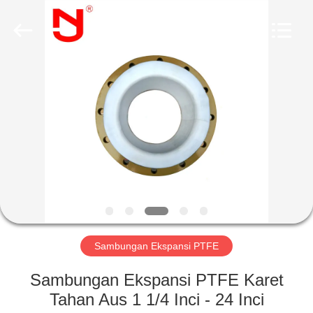
Shanghai
Songjiang
Jingning
Shock
Absorber
Co.,Ltd..
All
Rights
RUMAH
Reserved.
PRODUK
TAMPILAN
VR
TENTANG
KAMI
Sambungan Ekspansi PTFE
Sambungan Ekspansi PTFE Karet
TUR
Tahan Aus 1 1/4 Inci - 24 Inci