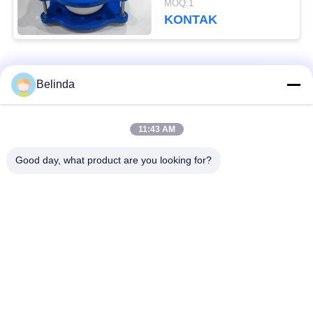
MOQ:1
Sertifikat CE
KONTAK
Bad Request
Semua
Belinda
Sambungan Ekspansi
Sambungan Ekspansi
11:43 AM
Karet Bola Tunggal
Berulir
Good day, what product are you looking for?
Sambungan Ekspansi
Sambungan Ekspansi
Karet EPDM
Karet Sphere Ganda
katup periksa
Selang Jalinan Logam
duckbill
Mengurangi Ekspansi
Sambungan Ekspansi