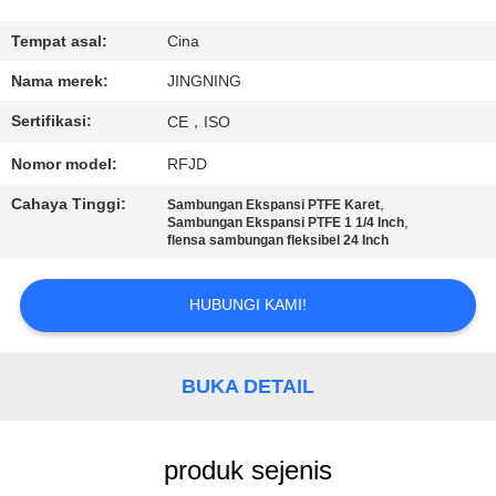
PABRIK
Tempat asal:
Cina
KONTROL
Nama merek:
JINGNING
KUALITAS
Sertifikasi:
CE，ISO
Nomor model:
RFJD
HUBUNGI
Cahaya Tinggi:
,
Sambungan Ekspansi PTFE Karet
KAMI
,
Sambungan Ekspansi PTFE 1 1/4 Inch
flensa sambungan fleksibel 24 Inch
BERITA
HUBUNGI KAMI!
PERMINTAAN
BUKA DETAIL
PENAWARAN
SITEMAP
produk sejenis