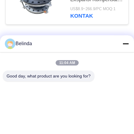
Ekspansi Produsen
US$8.9~266.9/PC MOQ:1
Gabungan
KONTAK
Bad Request
Semua
Belinda
Sambungan Ekspansi
Sambungan Ekspansi
11:04 AM
Karet Bola Tunggal
Berulir
Good day, what product are you looking for?
Sambungan Ekspansi
Sambungan Ekspansi
Karet EPDM
Karet Sphere Ganda
katup periksa
Selang Jalinan Logam
duckbill