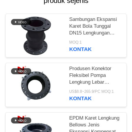
produk sejenis
KEBIJAKAN
PRIVASI
Sambungan Ekspansi
Karet Bola Tunggal
DN15 Lengkungan
Terbuka
MOQ:1
KONTAK
Produsen Konektor
Fleksibel Pompa
Lengkung Lebar
Lengkung Lebar
US$8.8~265.9/PC MOQ:1
Khusus Disesuaikan
KONTAK
EPDM Karet Lengkung
Bellows Jenis
Ekspansi Kompensator