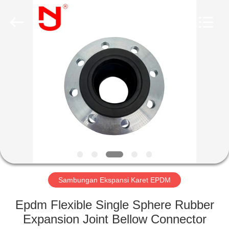
Shanghai
Songjiang
Jingning
Shock
Absorber
Co.,Ltd..
All
Rights
RUMAH
Reserved.
PRODUK
TAMPILAN
VR
TENTANG
KAMI
Sambungan Ekspansi Karet EPDM
Epdm Flexible Single Sphere Rubber
TUR
Expansion Joint Bellow Connector