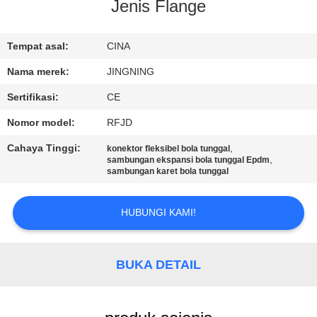
PABRIK
Jenis Flange
KONTROL
Tempat asal:
CINA
KUALITAS
Nama merek:
JINGNING
Sertifikasi:
CE
HUBUNGI
Nomor model:
RFJD
KAMI
Cahaya Tinggi:
,
konektor fleksibel bola tunggal
,
sambungan ekspansi bola tunggal Epdm
sambungan karet bola tunggal
BERITA
HUBUNGI KAMI!
PERMINTAAN
PENAWARAN
BUKA DETAIL
SITEMAP