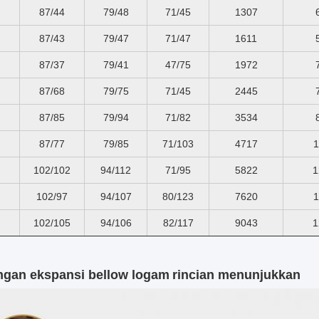
87/44
79/48
71/45
1307
87/43
79/47
71/47
1611
87/37
79/41
47/75
1972
87/68
79/75
71/45
2445
87/85
79/94
71/82
3534
87/77
79/85
71/103
4717
1
102/102
94/112
71/95
5822
1
102/97
94/107
80/123
7620
1
102/105
94/106
82/117
9043
1
gan ekspansi bellow logam
rincian menunjukkan