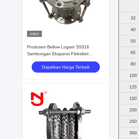
32
40
video
50
Produsen Bellow Logam SS316
65
Sambungan Ekspansi Fleksibel
Berjajar Ptfe Tahan Tinggi
80
Dapatkan Harga Terbaik
100
125
150
200
250
300