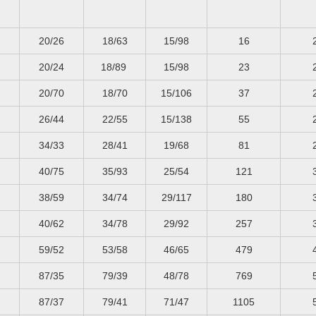
20/26
18/63
15/98
16
20/24
18/89
15/98
23
20/70
18/70
15/106
37
26/44
22/55
15/138
55
34/33
28/41
19/68
81
40/75
35/93
25/54
121
38/59
34/74
29/117
180
40/62
34/78
29/92
257
59/52
53/58
46/65
479
87/35
79/39
48/78
769
87/37
79/41
71/47
1105