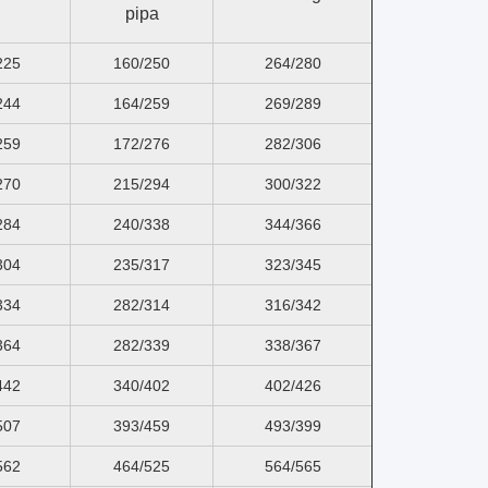
pipa
225
160/250
264/280
244
164/259
269/289
259
172/276
282/306
270
215/294
300/322
284
240/338
344/366
304
235/317
323/345
334
282/314
316/342
364
282/339
338/367
442
340/402
402/426
507
393/459
493/399
562
464/525
564/565