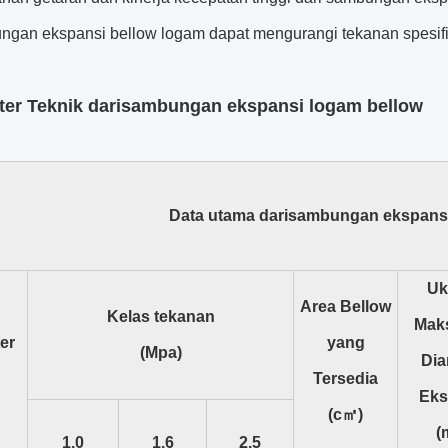
ngan ekspansi bellow logam dapat mengurangi tekanan spesifi
er Teknik dari
sambungan ekspansi logam bellow
Data utama dari
sambungan ekspansi
Uk
Area Bellow
Kelas tekanan
Mak
er
yang
(Mpa)
Dia
Tersedia
Eks
(c㎡)
(
1.0
1.6
2.5