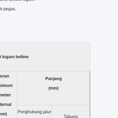
k pegas.
 logam bellow
uran
Panjang
simum
(mm)
meter
ternal
Penghubung jalur
mm)
Tabung