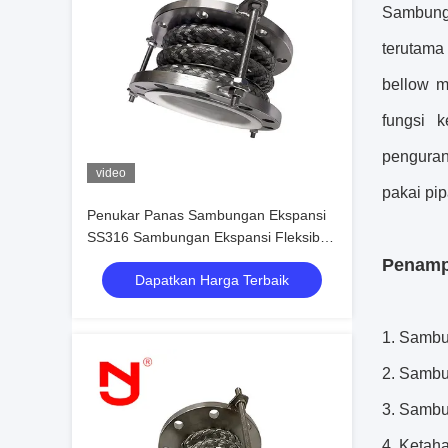
Sambunga
terutam
bellow m
fungsi 
penguran
video
pakai pip
Penukar Panas Sambungan Ekspansi
SS316 Sambungan Ekspansi Fleksibel
Berlapis Ptfe Resistensi Tinggi
Penampi
Dapatkan Harga Terbaik
1. Sambu
2. Sambu
3. Sambu
4. Ketah