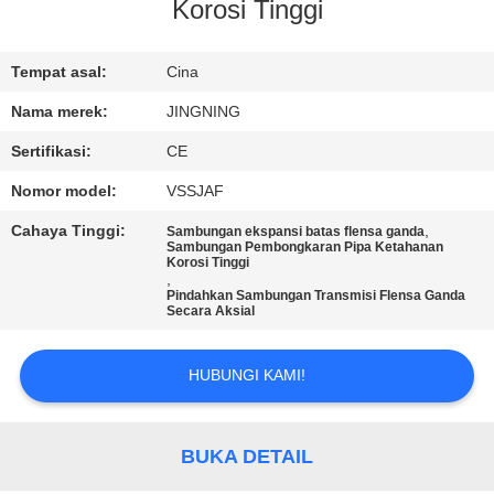
PABRIK
Korosi Tinggi
KONTROL
Tempat asal:
Cina
KUALITAS
Nama merek:
JINGNING
Sertifikasi:
CE
HUBUNGI
Nomor model:
VSSJAF
KAMI
Cahaya Tinggi:
,
Sambungan ekspansi batas flensa ganda
Sambungan Pembongkaran Pipa Ketahanan
Korosi Tinggi
,
BERITA
Pindahkan Sambungan Transmisi Flensa Ganda
Secara Aksial
PERMINTAAN
HUBUNGI KAMI!
PENAWARAN
BUKA DETAIL
SITEMAP