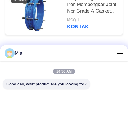
Iron Membongkar Joint
Nbr Grade A Gasket
Bitumen Painting
MOQ:1
KONTAK
Bad Request
Semua
Mia
Sambungan Ekspansi
Sambungan Ekspansi
10:36 AM
Karet Bola Tunggal
Berulir
Good day, what product are you looking for?
Sambungan Ekspansi
Sambungan Ekspansi
Karet EPDM
Karet Sphere Ganda
katup periksa
Selang Jalinan Logam
duckbill