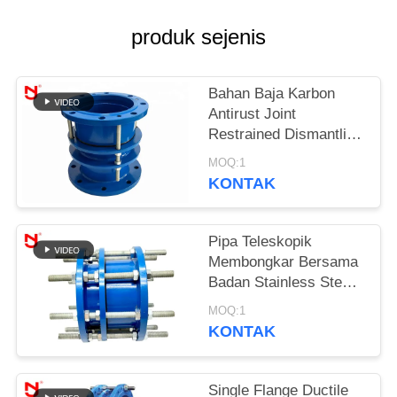
KEBIJAKAN
produk sejenis
PRIVASI
Bahan Baja Karbon
Antirust Joint
Restrained Dismantling
Joint Dengan Mur Baut
MOQ:1
KONTAK
Pipa Teleskopik
Membongkar Bersama
Badan Stainless Steel
Besi Cor Ekspansi
MOQ:1
Lapisan Dacromet
KONTAK
Single Flange Ductile