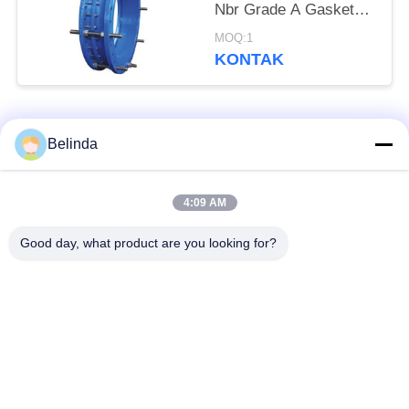
Nbr Grade A Gasket
Bitumen Painting
MOQ:1
KONTAK
Bad Request
Semua
Belinda
Sambungan Ekspansi
Sambungan Ekspansi
4:09 AM
Karet Bola Tunggal
Berulir
Good day, what product are you looking for?
Sambungan Ekspansi
Sambungan Ekspansi
Karet EPDM
Karet Sphere Ganda
katup periksa
Selang Jalinan Logam
duckbill