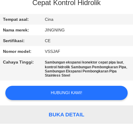
PABRIK
Cepat Kontrol Hidrolik
KONTROL
Tempat asal:
Cina
KUALITAS
Nama merek:
JINGNING
Sertifikasi:
CE
HUBUNGI
Nomor model:
VSSJAF
KAMI
Cahaya Tinggi:
,
Sambungan ekspansi konektor cepat pipa laut
,
kontrol hidrolik Sambungan Pembongkaran Pipa
Sambungan Ekspansi Pembongkaran Pipa
BERITA
Stainless Steel
HUBUNGI KAMI!
PERMINTAAN
PENAWARAN
BUKA DETAIL
SITEMAP