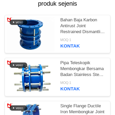
produk sejenis
KEBIJAKAN
PRIVASI
Bahan Baja Karbon
Antirust Joint
Restrained Dismantling
Joint Dengan Mur Baut
MOQ:1
KONTAK
Pipa Teleskopik
Membongkar Bersama
Badan Stainless Steel
Besi Cor Ekspansi
MOQ:1
Lapisan Dacromet
KONTAK
Single Flange Ductile
Iron Membongkar Joint