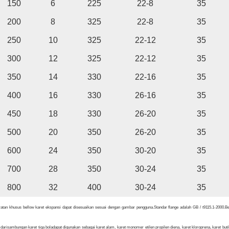
150
6
225
22-8
35
200
8
325
22-8
35
250
10
325
22-12
35
300
12
325
22-12
35
350
14
330
22-16
35
400
16
330
26-16
35
450
18
330
26-20
35
500
20
350
26-20
35
600
24
350
30-20
35
700
28
350
30-24
35
800
32
400
30-24
35
ratan khusus bellow karet ekspansi dapat disesuaikan sesuai dengan gambar pengguna.Standar flange adalah GB / t9115.1-2000.Ber
 dari
sambungan karet tiga bola
dapat digunakan sebagai karet alam, karet monomer etilen propilen diena, karet kloroprena, karet butil, 