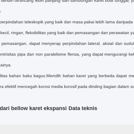
u sendiri dirancang lebih panjang dari sambungan karet bola tunggal,
n
a perpindahan teleskopik yang baik dan masa pakai lebih lama daripad
 kecil, ringan, fleksibilitas yang baik dan pemasangan dan perawatan
h pemasangan, dapat menyerap perpindahan lateral, aksial dan sudut 
entrisitas pipa dan non paralelisme flensa, yang dapat mengurangi ke
ainya.
bilitas bahan baku bagus.Memilih bahan karet yang berbeda dapat me
ara efektif mencegah korosi media korosif pada dinding bagian dala
dari bellow karet ekspansi
Data teknis