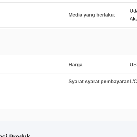
Uda
Media yang berlaku:
Aka
Harga
USD
Syarat-syarat pembayaran
L/C
psi Produk