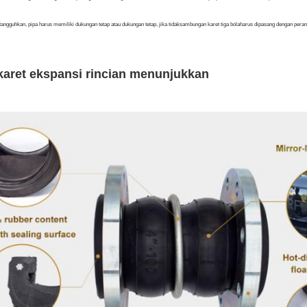
tangguhkan, pipa harus memiliki dukungan tetap atau dukungan tetap, jika tidak
sambungan karet tiga bola
harus dipasang dengan perang
karet ekspansi
rincian menunjukkan