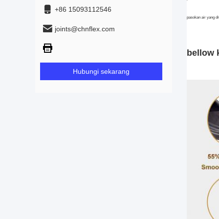
+86 15093112546
pasokan air yang di
joints@chnflex.com
bellow 
Hubungi sekarang