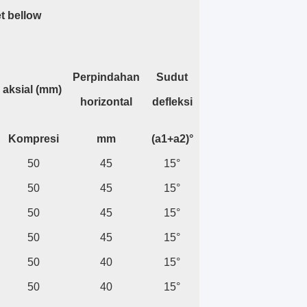
t bellow
Perpindahan
Sudut
aksial (mm)
horizontal
defleksi
Kompresi
mm
(a1+a2)°
50
45
15°
50
45
15°
50
45
15°
50
45
15°
50
40
15°
50
40
15°