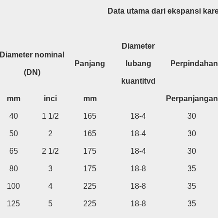
Data utama dari ekspansi kare
Diameter
Diameter nominal
Panjang
lubang
Perpindahan 
(DN)
kuantitvd
mm
inci
mm
Perpanjangan
40
1 1/2
165
18-4
30
50
2
165
18-4
30
65
2 1/2
175
18-4
30
80
3
175
18-8
35
100
4
225
18-8
35
125
5
225
18-8
35