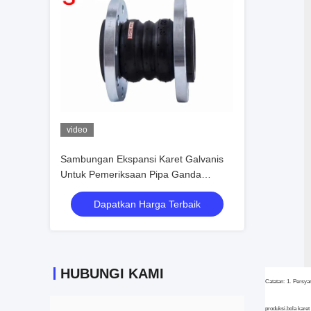
video
Sambungan Ekspansi Karet Galvanis
Untuk Pemeriksaan Pipa Ganda
Lengkungan Multilayer
Dapatkan Harga Terbaik
HUBUNGI KAMI
Catatan: 1. Persya
produksi.bola karet