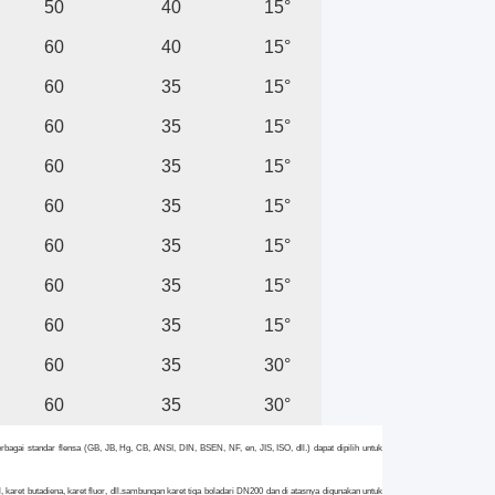
50
40
15°
60
40
15°
60
35
15°
60
35
15°
60
35
15°
60
35
15°
60
35
15°
60
35
15°
60
35
15°
60
35
30°
60
35
30°
bagai standar flensa (GB, JB, Hg, CB, ANSI, DIN, BSEN, NF, en, JIS, ISO, dll.) dapat dipilih untuk
karet butadiena, karet fluor, dll.
sambungan karet tiga bola
dari DN200 dan di atasnya digunakan untuk