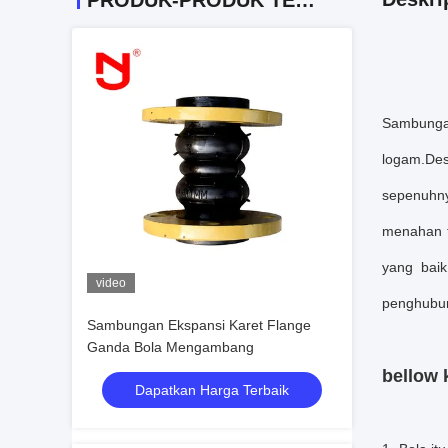
PRODUK-PRODUK TERKAIT
Sambungan 
logam.De
sepenuhnya
menahan t
yang baik
video
penghubun
Sambungan Ekspansi Karet Flange
Ganda Bola Mengambang
bellow 
Dapatkan Harga Terbaik