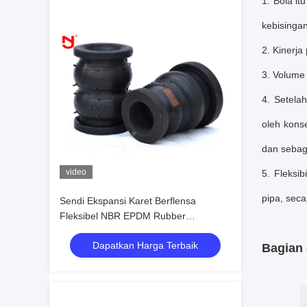
1. Bola it
kebisinga
2. Kinerj
3. Volume
4. Setela
oleh kons
dan sebag
video
5. Fleksi
pipa, sec
Sendi Ekspansi Karet Berflensa
Fleksibel NBR EPDM Rubber
Compensator DN20mm-DN3600mm
Dapatkan Harga Terbaik
Bagian 