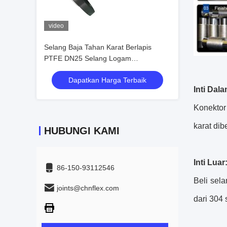
video
Selang Baja Tahan Karat Berlapis
PTFE DN25 Selang Logam
Bergelombang untuk Aplikasi Industri
Dapatkan Harga Terbaik
Inti Dal
Konektor 
karat di
HUBUNGI KAMI
Inti Lua
86-150-93112546
Beli sel
joints@chnflex.com
dari 304 