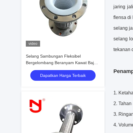
jaring ja
flensa d
selang j
selang l
video
tekanan 
Selang Sambungan Fleksibel
Bergelombang Beranyam Kawat Baja
Tahan Karat dengan Lapisan PTFE
Penampi
Dapatkan Harga Terbaik
1. Ketah
2. Tahan 
3. Ringa
4. Volume