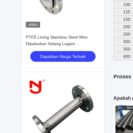
100
125
150
video
200
250
PTFE Lining Stainless Steel Wire
300
Dipalsukan Selang Logam
350
Bergelombang Dipalsukan
Dapatkan Harga Terbaik
400
Proses 
Apakah A