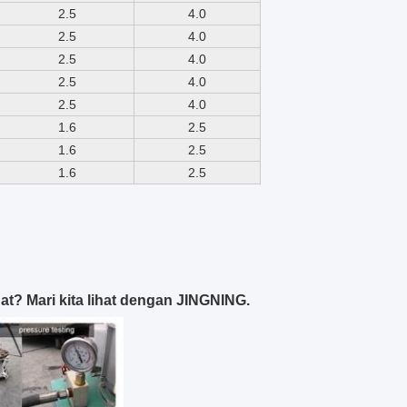
2.5
4.0
2.5
4.0
2.5
4.0
2.5
4.0
2.5
4.0
1.6
2.5
1.6
2.5
1.6
2.5
at? Mari kita lihat dengan JINGNING.