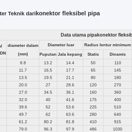
konektor fleksibel pipa
er Teknik dari
Data utama pipa
konektor fleksi
Diameter luar
Radius lentur minimum
diameter dalam
l
 DN
(mm)
Puputan
Jala kepang
Statis
Dinamis
8.8
13.2
14.4
50
110
11.7
16,5
17.7
65
145
13.5
19.5
21.1
80
180
20.0
27
28.6
120
270
27.0
34.5
36.1
160
360
32.0
40
41.6
175
400
39.6
52
53.6
225
510
49.7
62
63.6
280
640
61.2
80.2
81.8
410
915
79.0
96.3
97.9
486
1030