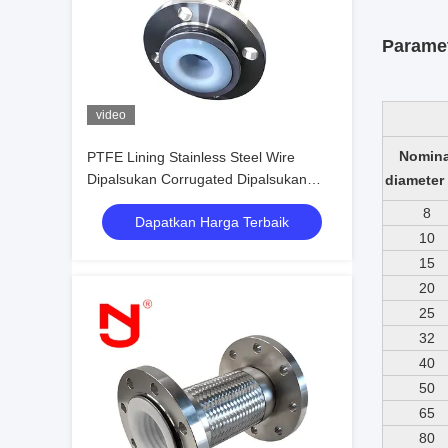
Paramet
video
Nomina
PTFE Lining Stainless Steel Wire
Dipalsukan Corrugated Dipalsukan
diameter
Pipa Fleksibel
8
Dapatkan Harga Terbaik
10
15
20
25
32
40
50
65
80