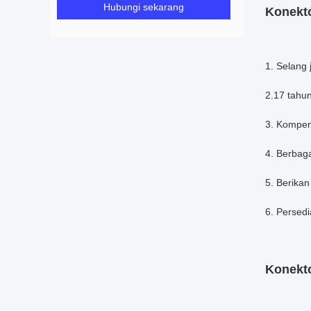
Hubungi sekarang
Konekto
1. Selang 
2.17 tahu
3. Kompens
4. Berbag
5. Berikan
6. Persedi
Konekto