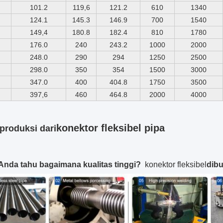
101.2
119,6
121.2
610
1340
124.1
145.3
146.9
700
1540
149,4
180.8
182.4
810
1780
176.0
240
243.2
1000
2000
248.0
290
294
1250
2500
298.0
350
354
1500
3000
347.0
400
404.8
1750
3500
397,6
460
464.8
2000
4000
konektor fleksibel pipa
produksi dari
nda tahu bagaimana kualitas tinggi?
konektor fleksibel
dibu