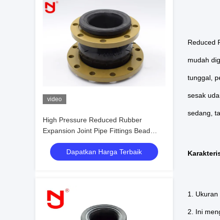
Reduced R
mudah dig
tunggal, p
sesak udar
video
sedang, ta
High Pressure Reduced Rubber
Expansion Joint Pipe Fittings Bead
Ring Untuk Udara Terkompresi
Dapatkan Harga Terbaik
Karakter
1. Ukuran
2. Ini men