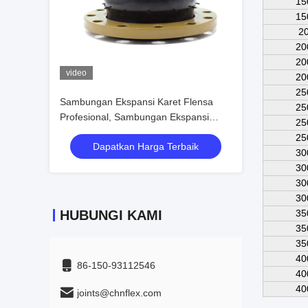
15
15
20
20
20
video
20
25
Sambungan Ekspansi Karet Flensa
25
Profesional, Sambungan Ekspansi
25
Saluran DN50-DN1200
25
Dapatkan Harga Terbaik
30
30
30
30
HUBUNGI KAMI
35
35
35
40
86-150-93112546
40
40
joints@chnflex.com