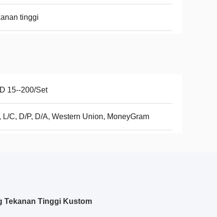
anan tinggi
D 15--200/Set
, L/C, D/P, D/A, Western Union, MoneyGram
ng Tekanan Tinggi Kustom