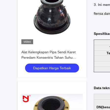
3. Ini mem
flensa dan
Spesifikas
video
Alat Kelengkapan Pipa Sendi Karet
T
Peredam Konsentris Tahan Suhu
Tinggi
Dapatkan Harga Terbaik
Data tekn
DN(besa