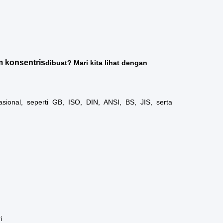
 konsentris
dibuat? Mari kita lihat dengan
ional, seperti GB, ISO, DIN, ANSI, BS, JIS, serta
i