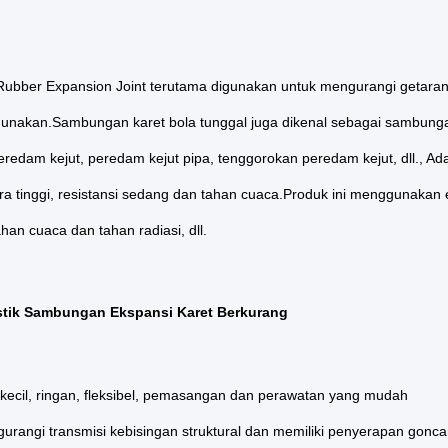
ubber Expansion Joint terutama digunakan untuk mengurangi getaran, 
unakan.Sambungan karet bola tunggal juga dikenal sebagai sambungan
eredam kejut, peredam kejut pipa, tenggorokan peredam kejut, dll., Ada
a tinggi, resistansi sedang dan tahan cuaca.Produk ini menggunakan el
han cuaca dan tahan radiasi, dll.
istik Sambungan Ekspansi Karet Berkurang
 kecil, ringan, fleksibel, pemasangan dan perawatan yang mudah
gurangi transmisi kebisingan struktural dan memiliki penyerapan gonc