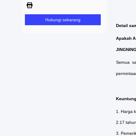
Hubungi sekarang
Detail s
Apakah A
JINGNING
Semua sam
permintaa
Keuntung
1. Harga k
2.17 tahu
3. Pemerik