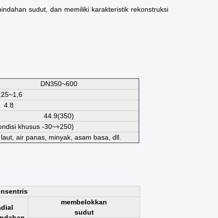
ndahan sudut, dan memiliki karakteristik rekonstruksi
DN350~600
,25~1,6
4.8
44.9(350)
ondisi khusus -30~+250)
 laut, air panas, minyak, asam basa, dll.
nsentris
membelokkan
adial
sudut
ndahan