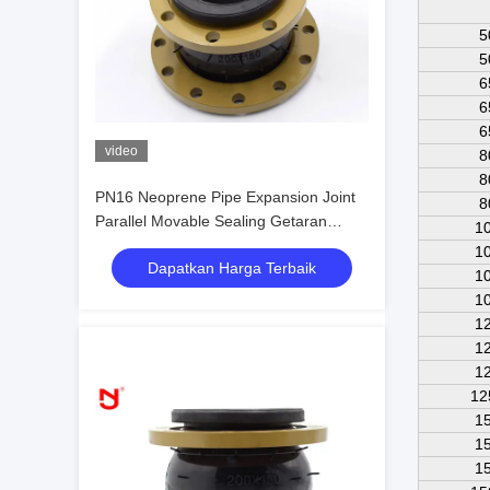
5
5
6
6
6
video
8
8
PN16 Neoprene Pipe Expansion Joint
8
Parallel Movable Sealing Getaran
10
Mekanik Rendah
10
Dapatkan Harga Terbaik
10
10
12
12
12
12
15
15
15