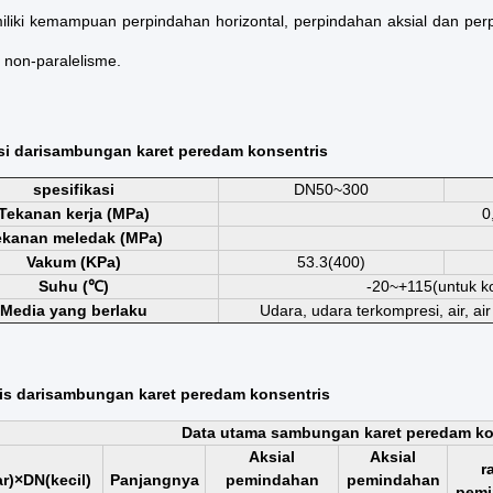
iliki kemampuan perpindahan horizontal, perpindahan aksial dan perpi
 non-paralelisme.
i dari
sambungan karet peredam konsentris
spesifikasi
DN50~300
Tekanan kerja (MPa)
0
ekanan meledak (MPa)
Vakum (KPa)
53.3(400)
Suhu (℃)
-20~+115(untuk k
Media yang berlaku
Udara, udara terkompresi, air, air
is dari
sambungan karet peredam konsentris
Data utama sambungan karet peredam ko
Aksial
Aksial
r
r)×DN(kecil)
Panjangnya
pemindahan
pemindahan
pemi