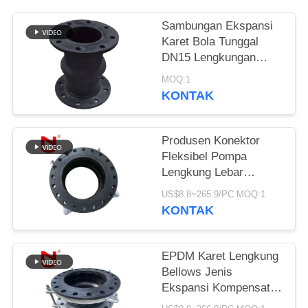
KEBIJAKAN
Sambungan Ekspansi
Karet Bola Tunggal
PRIVASI
DN15 Lengkungan
Terbuka
MOQ:1
KONTAK
Produsen Konektor
Fleksibel Pompa
Lengkung Lebar
Lengkung Lebar
US$8.8~265.9/PC MOQ:1
Khusus Disesuaikan
KONTAK
EPDM Karet Lengkung
Bellows Jenis
Ekspansi Kompensator
Ekspansi Produsen