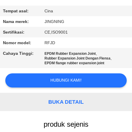
PABRIK
Tempat asal:
Cina
KONTROL
Nama merek:
JINGNING
KUALITAS
Sertifikasi:
CE,ISO9001
Nomor model:
RFJD
HUBUNGI
Cahaya Tinggi:
,
EPDM Rubber Expansion Joint
KAMI
,
Rubber Expansion Joint Dengan Flensa
EPDM flange rubber expansion joint
BERITA
HUBUNGI KAMI!
PERMINTAAN
BUKA DETAIL
PENAWARAN
SITEMAP
produk sejenis