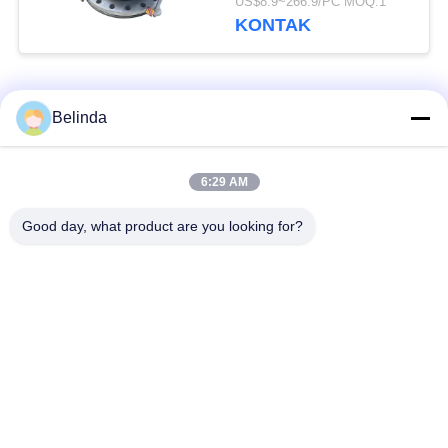
US$8.9~266.9/PC MOQ:1
Gabungan
KONTAK
Bad Request
Semua
Belinda
Sambungan Ekspansi
Sambungan Ekspansi
6:29 AM
Karet Bola Tunggal
Berulir
Good day, what product are you looking for?
Sambungan Ekspansi
Sambungan Ekspansi
Karet EPDM
Karet Sphere Ganda
katup periksa
Selang Jalinan Logam
duckbill
Mengurangi Ekspansi
Sambungan Ekspansi
Karet
PTFE