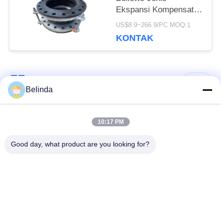
Ekspansi Kompensator
Ekspansi Produsen
US$8.9~266.9/PC MOQ:1
Gabungan
KONTAK
Bad Request
Semua
Belinda
Sambungan Ekspansi
Sambungan Ekspansi
10:17 PM
Karet Bola Tunggal
Berulir
Good day, what product are you looking for?
Sambungan Ekspansi
Sambungan Ekspansi
Karet EPDM
Karet Sphere Ganda
katup periksa
Selang Jalinan Logam
duckbill