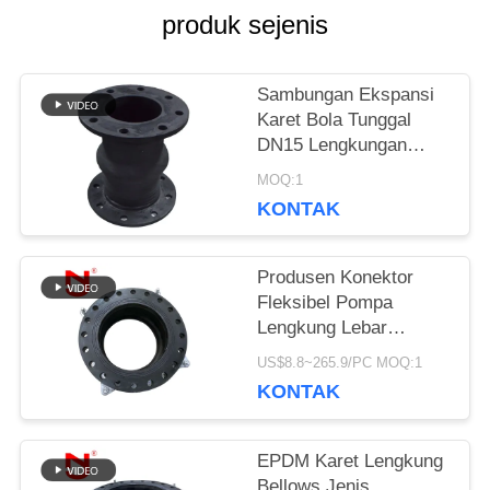
PERMINTAAN
produk sejenis
PENAWARAN
Sambungan Ekspansi
Karet Bola Tunggal
SITEMAP
DN15 Lengkungan
Terbuka
MOQ:1
KONTAK
KEBIJAKAN
PRIVASI
Produsen Konektor
Fleksibel Pompa
Lengkung Lebar
Lengkung Lebar
US$8.8~265.9/PC MOQ:1
Khusus Disesuaikan
KONTAK
EPDM Karet Lengkung
Bellows Jenis