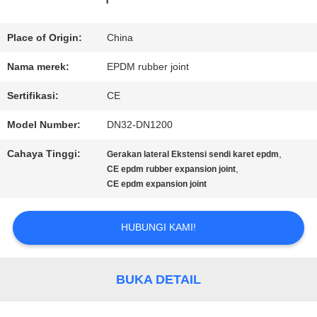
TUR
Place of Origin:
China
PABRIK
Nama merek:
EPDM rubber joint
Sertifikasi:
CE
KONTROL
Model Number:
DN32-DN1200
KUALITAS
Cahaya Tinggi:
,
Gerakan lateral Ekstensi sendi karet epdm
,
CE epdm rubber expansion joint
CE epdm expansion joint
HUBUNGI
KAMI
HUBUNGI KAMI!
BERITA
BUKA DETAIL