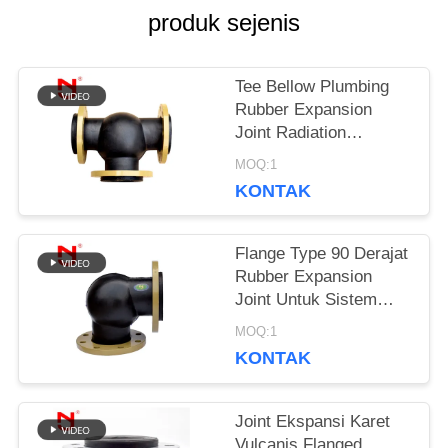
PERMINTAAN
produk sejenis
PENAWARAN
Tee Bellow Plumbing
Rubber Expansion
SITEMAP
Joint Radiation
Resistance
MOQ:1
KONTAK
KEBIJAKAN
PRIVASI
Flange Type 90 Derajat
Rubber Expansion
Joint Untuk Sistem
Plumbing
MOQ:1
KONTAK
Joint Ekspansi Karet
Vulcanis Flanged