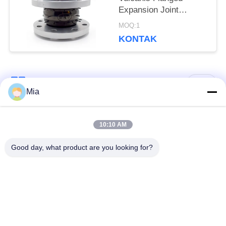
Expansion Joint
8.0Mpa Tekanan Burst
MOQ:1
KONTAK
Bad Request
Semua
Mia
Sambungan Ekspansi
Sambungan Ekspansi
10:10 AM
Karet Bola Tunggal
Berulir
Good day, what product are you looking for?
Sambungan Ekspansi
Sambungan Ekspansi
Karet EPDM
Karet Sphere Ganda
katup periksa
Selang Jalinan Logam
duckbill