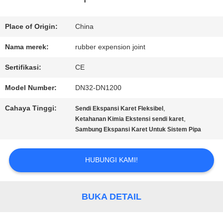
TUR
Place of Origin:
China
PABRIK
Nama merek:
rubber expension joint
Sertifikasi:
CE
KONTROL
Model Number:
DN32-DN1200
KUALITAS
Cahaya Tinggi:
,
Sendi Ekspansi Karet Fleksibel
,
Ketahanan Kimia Ekstensi sendi karet
Sambung Ekspansi Karet Untuk Sistem Pipa
HUBUNGI
KAMI
HUBUNGI KAMI!
BERITA
BUKA DETAIL