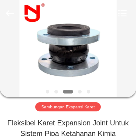
2026
Shanghai
Songjiang
Jingning
Shock
Absorber
RUMAH
Co.,Ltd..
All
Rights
Reserved.
PRODUK
TAMPILAN
VR
Sambungan Ekspansi Karet
TENTANG
Fleksibel Karet Expansion Joint Untuk
KAMI
Sistem Pipa Ketahanan Kimia