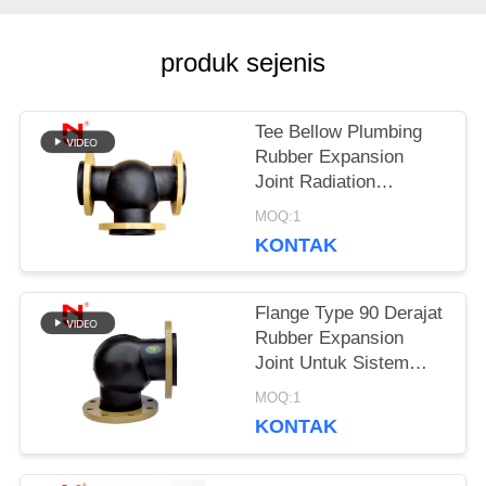
PERMINTAAN
PENAWARAN
produk sejenis
Tee Bellow Plumbing
SITEMAP
Rubber Expansion
Joint Radiation
Resistance
KEBIJAKAN
MOQ:1
KONTAK
PRIVASI
Flange Type 90 Derajat
Rubber Expansion
Joint Untuk Sistem
Plumbing
MOQ:1
KONTAK