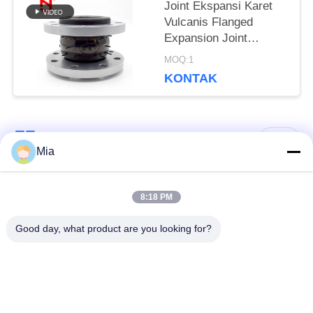
Joint Ekspansi Karet
Vulcanis Flanged
Expansion Joint
8.0Mpa Tekanan Burst
MOQ:1
KONTAK
Bad Request
Semua
Mia
Sambungan Ekspansi
Sambungan Ekspansi
8:18 PM
Karet Bola Tunggal
Berulir
Good day, what product are you looking for?
Sambungan Ekspansi
Sambungan Ekspansi
Karet EPDM
Karet Sphere Ganda
katup periksa