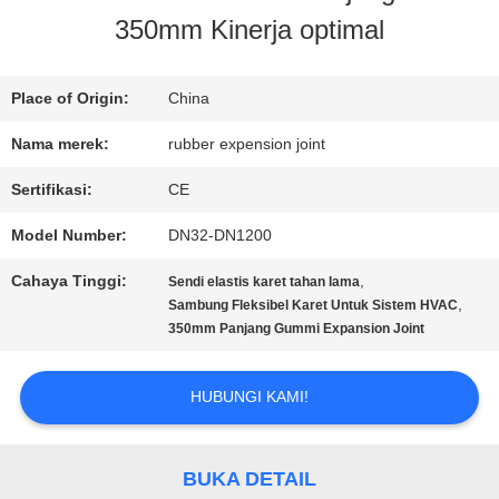
350mm Kinerja optimal
TUR
PABRIK
Place of Origin:
China
Nama merek:
rubber expension joint
KONTROL
Sertifikasi:
CE
KUALITAS
Model Number:
DN32-DN1200
Cahaya Tinggi:
,
Sendi elastis karet tahan lama
HUBUNGI
,
Sambung Fleksibel Karet Untuk Sistem HVAC
350mm Panjang Gummi Expansion Joint
KAMI
HUBUNGI KAMI!
BERITA
BUKA DETAIL