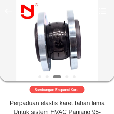
2026
Shanghai
Songjiang
Jingning
Shock
Absorber
RUMAH
Co.,Ltd..
All
Rights
Reserved.
PRODUK
TAMPILAN
VR
Sambungan Ekspansi Karet
TENTANG
Perpaduan elastis karet tahan lama
KAMI
Untuk sistem HVAC Panjang 95-