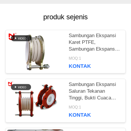
PERMINTAAN
PENAWARAN
produk sejenis
Sambungan Ekspansi
SITEMAP
Karet PTFE,
Sambungan Ekspansi
Pipa Dengan Konektor
KEBIJAKAN
MOQ:1
Logam Gesper
KONTAK
PRIVASI
Sambungan Ekspansi
Saluran Tekanan
Tinggi, Bukti Cuaca
Non Penyerap Untuk
MOQ:1
Industri Minyak
KONTAK