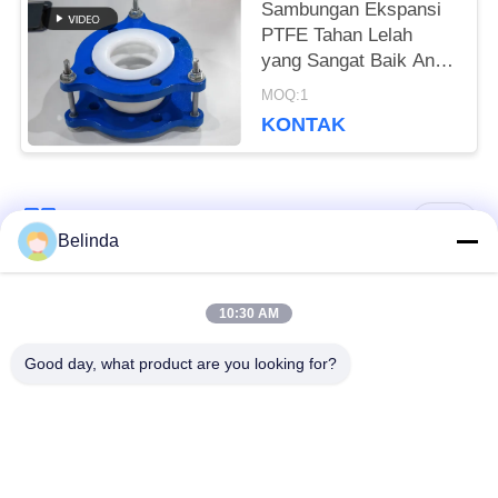
Sambungan Ekspansi
PTFE Tahan Lelah
yang Sangat Baik Anti
Penuaan Dengan
MOQ:1
Sertifikat CE
KONTAK
Bad Request
Semua
Belinda
Sambungan Ekspansi
Sambungan Ekspansi
10:30 AM
Karet Bola Tunggal
Berulir
Good day, what product are you looking for?
Sambungan Ekspansi
Sambungan Ekspansi
Karet EPDM
Karet Sphere Ganda
katup periksa