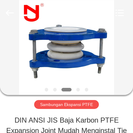
2026
Shanghai
Songjiang
Jingning
Shock
Absorber
RUMAH
Co.,Ltd..
All
Rights
Reserved.
PRODUK
TAMPILAN
VR
Sambungan Ekspansi PTFE
TENTANG
DIN ANSI JIS Baja Karbon PTFE
KAMI
Expansion Joint Mudah Menginstal Tie