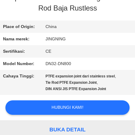
Rod Baja Rustless
TUR
PABRIK
Place of Origin:
China
Nama merek:
JINGNING
KONTROL
Sertifikasi:
CE
KUALITAS
Model Number:
DN32-DN800
Cahaya Tinggi:
,
PTFE expansion joint dari stainless steel
HUBUNGI
,
Tie Rod PTFE Expansion Joint
DIN ANSI JIS PTFE Expansion Joint
KAMI
HUBUNGI KAMI!
BERITA
BUKA DETAIL