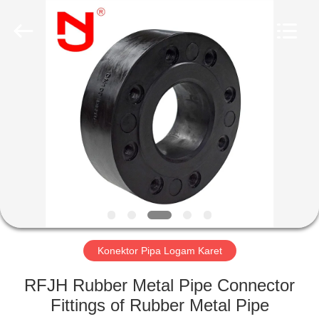
Shanghai
Songjiang
Jingning
Shock
Absorber
Co.,Ltd..
All
Rights
RUMAH
Reserved.
PRODUK
TAMPILAN
VR
TENTANG
KAMI
Konektor Pipa Logam Karet
RFJH Rubber Metal Pipe Connector
TUR
Fittings of Rubber Metal Pipe