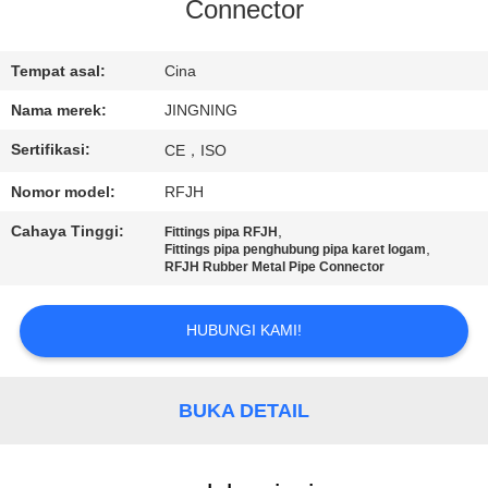
PABRIK
Connector
KONTROL
Tempat asal:
Cina
KUALITAS
Nama merek:
JINGNING
Sertifikasi:
CE，ISO
HUBUNGI
Nomor model:
RFJH
KAMI
Cahaya Tinggi:
,
Fittings pipa RFJH
,
Fittings pipa penghubung pipa karet logam
RFJH Rubber Metal Pipe Connector
BERITA
HUBUNGI KAMI!
PERMINTAAN
PENAWARAN
BUKA DETAIL
SITEMAP