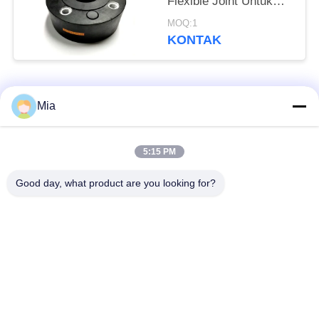
Flexible Joint Untuk
Teknik Pemanasan
MOQ:1
KONTAK
Bad Request
Semua
Mia
Sambungan Ekspansi
Sambungan Ekspansi
5:15 PM
Karet Bola Tunggal
Berulir
Good day, what product are you looking for?
Sambungan Ekspansi
Sambungan Ekspansi
Karet EPDM
Karet Sphere Ganda
katup periksa
Selang Jalinan Logam
duckbill