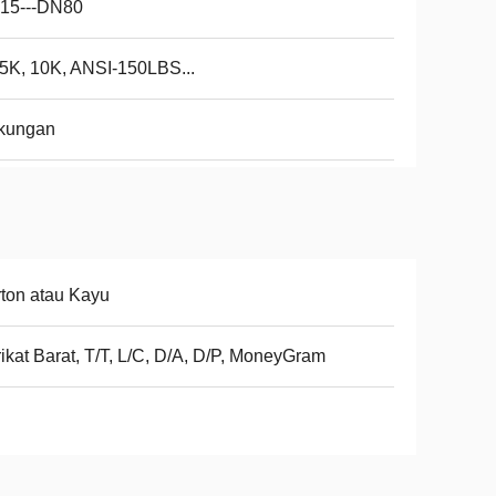
15---DN80
5K, 10K, ANSI-150LBS...
kungan
ton atau Kayu
ikat Barat, T/T, L/C, D/A, D/P, MoneyGram