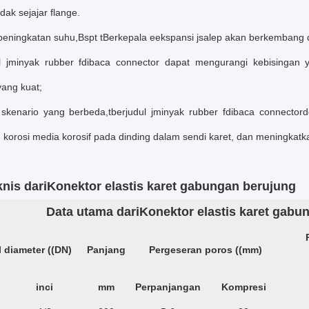
idak sejajar flange.
eningkatan suhu,
Bspt t
Berkepala e
ekspansi j
salep
akan berkembang 
 j
minyak r
ubber f
dibaca c
onnector
dapat mengurangi kebisingan ya
ang kuat;
skenario yang berbeda,
t
berjudul j
minyak r
ubber f
dibaca c
onnector
d
korosi media korosif pada dinding dalam sendi karet, dan meningkatk
knis dari
Konektor elastis karet gabungan berujung
Data utama dari
Konektor elastis karet gabu
 diameter ((DN)
Panjang
Pergeseran poros ((mm)
inci
mm
Perpanjangan
Kompresi