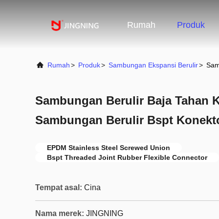
Rumah
Produk
Rumah
>
Produk
>
Sambungan Ekspansi Berulir
>
Sam
Sambungan Berulir Baja Tahan 
Sambungan Berulir Bspt Konekto
EPDM Stainless Steel Screwed Union
Bspt Threaded Joint Rubber Flexible Connector
Tempat asal:
Cina
Nama merek:
JINGNING