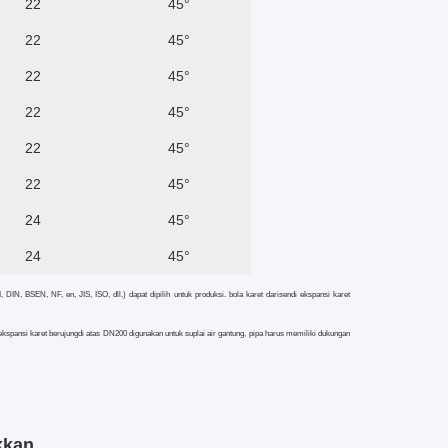
22
45°
22
45°
22
45°
22
45°
22
45°
22
45°
24
45°
24
45°
DIN, BSEN, NF, en, JIS, ISO, dll.) dapat dipilih untuk produksi. bola karet dari
sendi ekspansi karet
ekspansi karet berujung
di atas DN200 digunakan untuk suplai air gantung, pipa harus memiliki dukungan
kkan