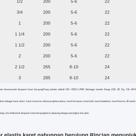
1/2
200
5-6
22
3/4
200
5-6
22
1
200
5-6
22
1 1/4
200
5-6
22
1 1/2
200
5-6
22
2
200
5-6
22
2 1/2
265
8-10
24
3
285
8-10
24
atan khusus
sendi ekspansi karet berujung
Flang standar adalah GB / t9115.1-2000. Berbagai standar flange (GB, JB, Hg, CB, ANSI, 
kan sebagai karet alami, karet monomer etilena propilena diena, karet kloropren, karet butil, karet butadiena, karet fluorine, dll.
sendi 
etap, jika tidak
sendi ekspansi karet berujung
harus dipasang dengan perangkat anti jatuh.
r elastis karet gabungan berujung
Rincian menunju