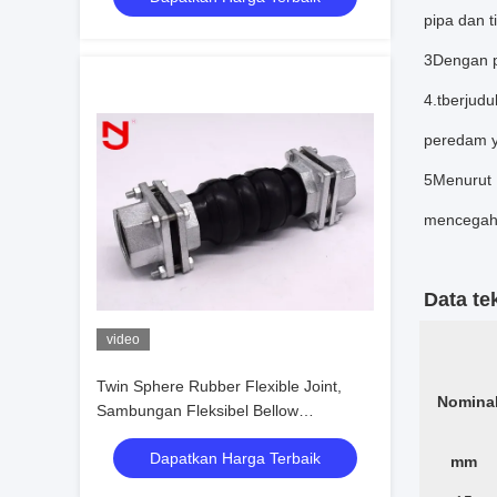
pipa dan t
3Dengan p
4.
t
berjudul
peredam y
5Menurut 
mencegah 
Data te
video
Twin Sphere Rubber Flexible Joint,
Nominal
Sambungan Fleksibel Bellow
Expansion Joint Female
Dapatkan Harga Terbaik
mm