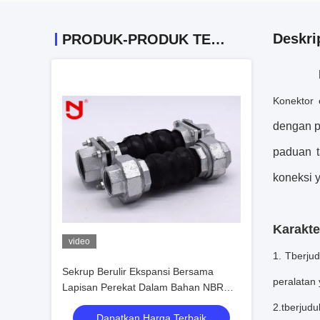
Deskri
PRODUK-PRODUK TERKAIT
Konektor 
dengan pe
paduan t
koneksi 
Karakter
video
1. T
berjud
Sekrup Berulir Ekspansi Bersama
peralatan
Lapisan Perekat Dalam Bahan NBR
Seamless
2.
t
berjudul
Dapatkan Harga Terbaik