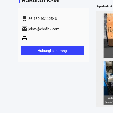
HUBUNGI KAMI
Apakah A
86-150-93112546
joints@chnflex.com
Hubungi sekarang