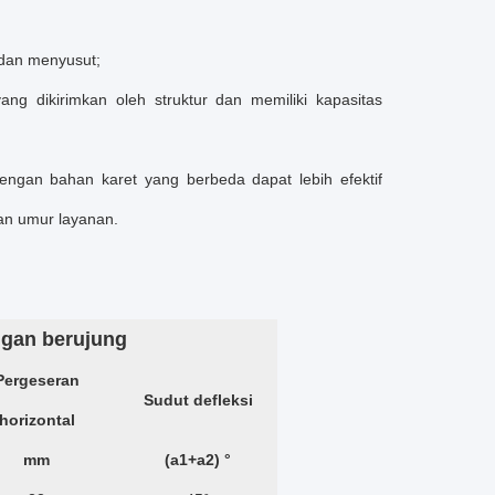
dan menyusut;
ng dikirimkan oleh struktur dan memiliki kapasitas
engan bahan karet yang berbeda dapat lebih efektif
an umur layanan.
ngan berujung
Pergeseran
Sudut defleksi
horizontal
mm
(a1+a2) °