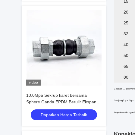
15
20
25
32
40
50
65
80
video
Catatan: 1. persyar
10.0Mpa Sekrup karet bersama
berujung
dapat diguna
Sphere Ganda EPDM Berulir Ekspansi
Bersama
tetap atau dukungan t
Dapatkan Harga Terbaik
Konekto