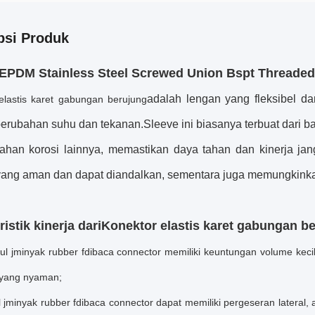
psi Produk
EPDM Stainless Steel Screwed Union Bspt Threaded 
adalah lengan yang fleksibel da
elastis karet gabungan berujung
rubahan suhu dan tekanan.Sleeve ini biasanya terbuat dari baha
ahan korosi lainnya, memastikan daya tahan dan kinerja j
yang aman dan dapat diandalkan, sementara juga memungkinkan 
istik kinerja dari
Konektor elastis karet gabungan b
ul j
minyak r
ubber f
dibaca c
onnector
memiliki keuntungan volume kecil
 yang nyaman;
 j
minyak r
ubber f
dibaca c
onnector
dapat memiliki pergeseran lateral, 