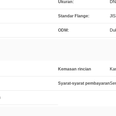
Ukuran:
DN
n
Standar Flange:
JIS
ODM:
Du
Kemasan rincian
Kar
Syarat-syarat pembayaran
Ser
u