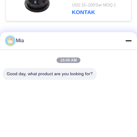
Tinggi
USD 15--200/Set MOQ:1
KONTAK
Bad Request
Semua
Mia
Sambungan Ekspansi
Sambungan Ekspansi
10:45 AM
Karet Bola Tunggal
Berulir
Good day, what product are you looking for?
Sambungan Ekspansi
Sambungan Ekspansi
Karet EPDM
Karet Sphere Ganda
katup periksa
Selang Jalinan Logam
duckbill
Mengurangi Ekspansi
Sambungan Ekspansi