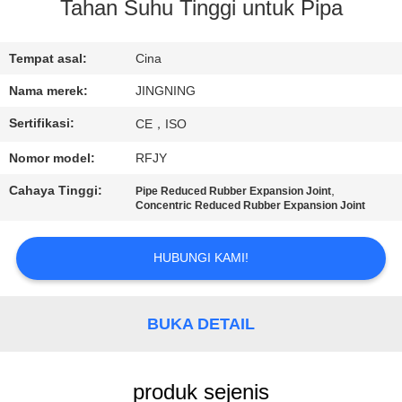
PABRIK
Tahan Suhu Tinggi untuk Pipa
KONTROL
Tempat asal:
Cina
KUALITAS
Nama merek:
JINGNING
Sertifikasi:
CE，ISO
HUBUNGI
Nomor model:
RFJY
KAMI
Cahaya Tinggi:
,
Pipe Reduced Rubber Expansion Joint
Concentric Reduced Rubber Expansion Joint
BERITA
HUBUNGI KAMI!
PERMINTAAN
PENAWARAN
BUKA DETAIL
SITEMAP
produk sejenis