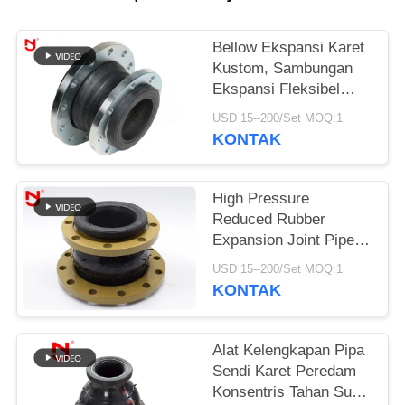
KEBIJAKAN
Bellow Ekspansi Karet
PRIVASI
Kustom, Sambungan
Ekspansi Fleksibel
Bola Tunggal Tahan
USD 15--200/Set MOQ:1
Sedang
KONTAK
High Pressure
Reduced Rubber
Expansion Joint Pipe
Fittings Bead Ring
USD 15--200/Set MOQ:1
Untuk Udara
KONTAK
Terkompresi
Alat Kelengkapan Pipa
Sendi Karet Peredam
Konsentris Tahan Suhu