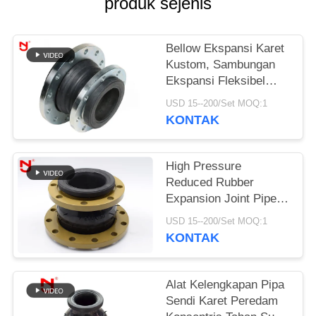
produk sejenis
KEBIJAKAN
PRIVASI
Bellow Ekspansi Karet
Kustom, Sambungan
Ekspansi Fleksibel
Bola Tunggal Tahan
USD 15--200/Set MOQ:1
Sedang
KONTAK
High Pressure
Reduced Rubber
Expansion Joint Pipe
Fittings Bead Ring
USD 15--200/Set MOQ:1
Untuk Udara
KONTAK
Terkompresi
Alat Kelengkapan Pipa
Sendi Karet Peredam