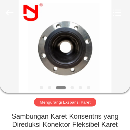
Shanghai
Songjiang
Jingning
Shock
Absorber
Co.,Ltd..
All
Rights
RUMAH
Reserved.
PRODUK
TAMPILAN
VR
TENTANG
KAMI
Mengurangi Ekspansi Karet
Sambungan Karet Konsentris yang
TUR
Direduksi Konektor Fleksibel Karet