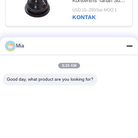
Konsentris Tahan Suhu
Tinggi
USD 15--200/Set MOQ:1
KONTAK
Bad Request
Semua
Mia
Sambungan Ekspansi
Sambungan Ekspansi
9:26 AM
Karet Bola Tunggal
Berulir
Good day, what product are you looking for?
Sambungan Ekspansi
Sambungan Ekspansi
Karet EPDM
Karet Sphere Ganda
katup periksa
Selang Jalinan Logam
duckbill