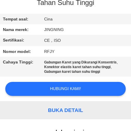
PABRIK
Tahan Suhu Tinggi
KONTROL
Tempat asal:
Cina
KUALITAS
Nama merek:
JINGNING
Sertifikasi:
CE，ISO
HUBUNGI
Nomor model:
RFJY
KAMI
Cahaya Tinggi:
,
Gabungan Karet yang Dikurangi Konsentris
,
Konektor elastis karet tahan suhu tinggi
Gabungan karet tahan suhu tinggi
BERITA
HUBUNGI KAMI!
PERMINTAAN
PENAWARAN
BUKA DETAIL
SITEMAP