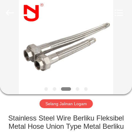
Shanghai
Songjiang
Jingning
Shock
Absorber
Co.,Ltd..
All
Rights
RUMAH
Reserved.
PRODUK
TAMPILAN
VR
TENTANG
KAMI
Selang Jalinan Logam
Stainless Steel Wire Berliku Fleksibel
TUR
Metal Hose Union Type Metal Berliku