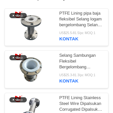
KEBIJAKAN
PTFE Lining pipa baja
PRIVASI
fleksibel Selang logam
bergelombang Selang
gas fleksibel
US$25.5-81.5/pc MOQ:1
KONTAK
Selang Sambungan
Fleksibel
Bergelombang
Beranyam Kawat Baja
US$25.3-81.3/pc MOQ:1
Tahan Karat dengan
KONTAK
Lapisan PTFE
PTFE Lining Stainless
Steel Wire Dipalsukan
Corrugated Dipalsukan