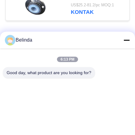
Pipa Fleksibel
US$25.2-81.2/pc MOQ:1
KONTAK
Bad Request
Semua
Belinda
Sambungan Ekspansi
Sambungan Ekspansi
6:13 PM
Karet Bola Tunggal
Berulir
Good day, what product are you looking for?
Sambungan Ekspansi
Sambungan Ekspansi
Karet EPDM
Karet Sphere Ganda
katup periksa
Selang Jalinan Logam
duckbill
Mengurangi Ekspansi
Sambungan Ekspansi