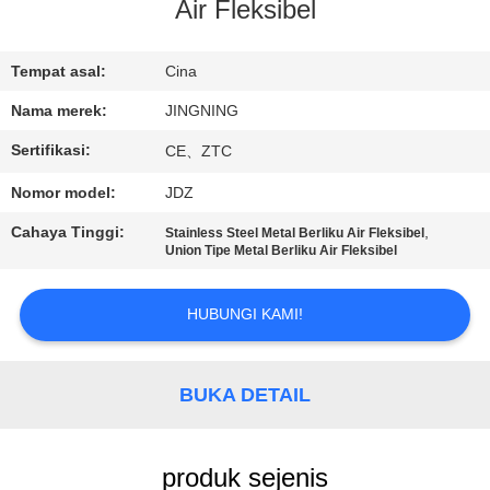
PABRIK
Air Fleksibel
KONTROL
Tempat asal:
Cina
KUALITAS
Nama merek:
JINGNING
Sertifikasi:
CE、ZTC
HUBUNGI
Nomor model:
JDZ
KAMI
Cahaya Tinggi:
,
Stainless Steel Metal Berliku Air Fleksibel
Union Tipe Metal Berliku Air Fleksibel
BERITA
HUBUNGI KAMI!
PERMINTAAN
PENAWARAN
BUKA DETAIL
SITEMAP
produk sejenis