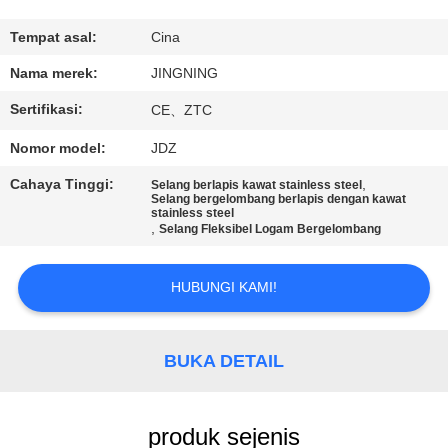
PABRIK
Tempat asal:
Cina
KONTROL
Nama merek:
JINGNING
KUALITAS
Sertifikasi:
CE、ZTC
Nomor model:
JDZ
HUBUNGI
Cahaya Tinggi:
,
Selang berlapis kawat stainless steel
KAMI
Selang bergelombang berlapis dengan kawat
stainless steel
,
Selang Fleksibel Logam Bergelombang
BERITA
HUBUNGI KAMI!
PERMINTAAN
PENAWARAN
BUKA DETAIL
SITEMAP
produk sejenis