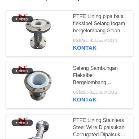
KEBIJAKAN
PTFE Lining pipa baja
PRIVASI
fleksibel Selang logam
bergelombang Selang
gas fleksibel
US$25.5-81.5/pc MOQ:1
KONTAK
Selang Sambungan
Fleksibel
Bergelombang
Beranyam Kawat Baja
US$25.3-81.3/pc MOQ:1
Tahan Karat dengan
KONTAK
Lapisan PTFE
PTFE Lining Stainless
Steel Wire Dipalsukan
Corrugated Dipalsukan