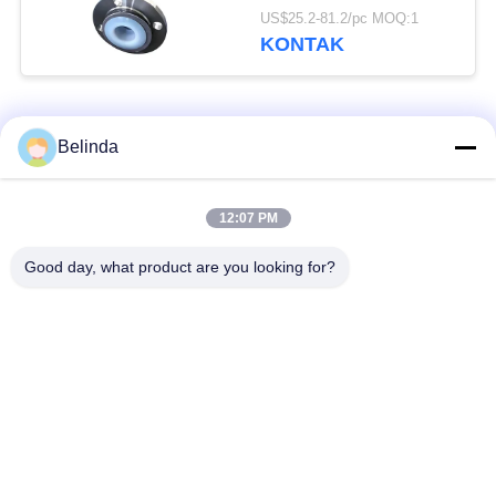
Pipa Fleksibel
US$25.2-81.2/pc MOQ:1
KONTAK
Bad Request
Semua
Belinda
Sambungan Ekspansi
Sambungan Ekspansi
12:07 PM
Karet Bola Tunggal
Berulir
Good day, what product are you looking for?
Sambungan Ekspansi
Sambungan Ekspansi
Karet EPDM
Karet Sphere Ganda
katup periksa
Selang Jalinan Logam
duckbill
Mengurangi Ekspansi
Sambungan Ekspansi