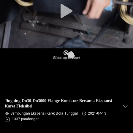
PABRIK
KONTROL
KUALITAS
HUBUNGI
KAMI
BERITA
PERMINTAAN
Jingning Dn30-Dn3000 Flange Konektor Bersama Ekspansi
PENAWARAN
Karet Fleksibel
Sambungan Ekspansi Karet Bola Tunggal
2021-04-13
1337 pandangan
SITEMAP