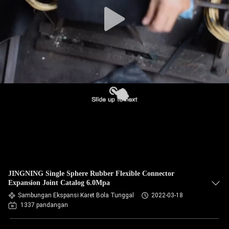
PABRIK
KONTROL
KUALITAS
HUBUNGI
KAMI
BERITA
PERMINTAAN
JINGNING Single Sphere Rubber Flexible Connector
PENAWARAN
Expansion Joint Catalog 6.0Mpa
Sambungan Ekspansi Karet Bola Tunggal
2022-03-18
1337 pandangan
SITEMAP