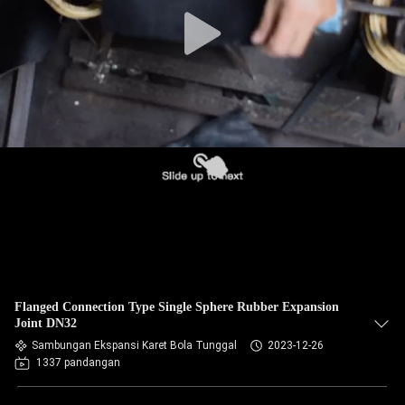
PABRIK
KONTROL
KUALITAS
HUBUNGI
KAMI
BERITA
PERMINTAAN
Flanged Connection Type Single Sphere Rubber Expansion
PENAWARAN
Joint DN32
Sambungan Ekspansi Karet Bola Tunggal
2023-12-26
1337 pandangan
SITEMAP