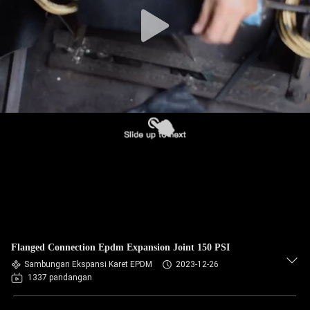
PABRIK
KONTROL
KUALITAS
HUBUNGI
KAMI
BERITA
PERMINTAAN
PENAWARAN
Flanged Connection Epdm Expansion Joint 150 PSI
Sambungan Ekspansi Karet EPDM
2023-12-26
1337 pandangan
SITEMAP