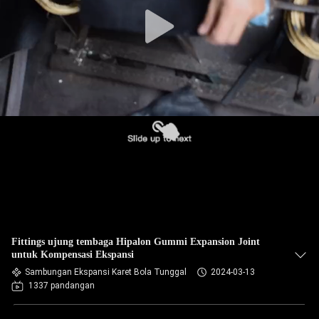
PABRIK
KONTROL
KUALITAS
HUBUNGI
KAMI
BERITA
PERMINTAAN
Fittings ujung tembaga Hipalon Gummi Expansion Joint
PENAWARAN
untuk Kompensasi Ekspansi
Sambungan Ekspansi Karet Bola Tunggal
2024-03-13
1337 pandangan
SITEMAP