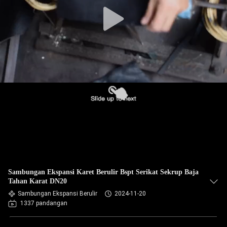
PABRIK
KONTROL
KUALITAS
HUBUNGI
KAMI
BERITA
PERMINTAAN
Sambungan Ekspansi Karet Berulir Bspt Serikat Sekrup Baja
PENAWARAN
Tahan Karat DN20
Sambungan Ekspansi Berulir
2024-11-20
1337 pandangan
SITEMAP