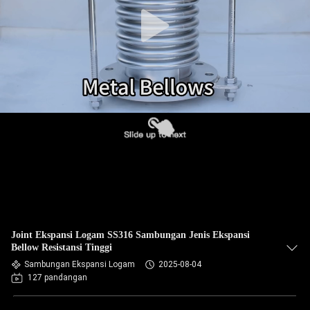
PABRIK
KONTROL
KUALITAS
HUBUNGI
KAMI
BERITA
PERMINTAAN
Joint Ekspansi Logam SS316 Sambungan Jenis Ekspansi
PENAWARAN
Bellow Resistansi Tinggi
Sambungan Ekspansi Logam
2025-08-04
127 pandangan
SITEMAP