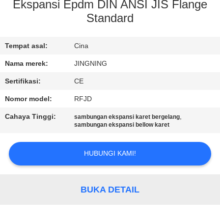
PABRIK
Ekspansi Epdm DIN ANSI JIS Flange
Standard
KONTROL
Tempat asal:
Cina
KUALITAS
Nama merek:
JINGNING
HUBUNGI
Sertifikasi:
CE
KAMI
Nomor model:
RFJD
Cahaya Tinggi:
,
sambungan ekspansi karet bergelang
BERITA
sambungan ekspansi bellow karet
HUBUNGI KAMI!
PERMINTAAN
PENAWARAN
BUKA DETAIL
SITEMAP