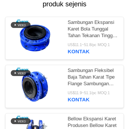
produk sejenis
KEBIJAKAN
PRIVASI
Sambungan Ekspansi
Karet Bola Tunggal
Tahan Tekanan Tinggi
Dalam Perpipaan
US$11.1~51.8/pc MOQ:1
Disesuaikan
KONTAK
Sambungan Fleksibel
Baja Tahan Karat Tipe
Flange Sambungan
Ekspansi Pipa Khusus
US$11.9~51.1/pc MOQ:1
KONTAK
Bellow Ekspansi Karet
Produsen Bellow Karet