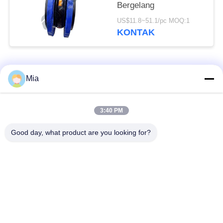
Bergelang
US$11.8~51.1/pc MOQ:1
KONTAK
Bad Request
Semua
Mia
Sambungan Ekspansi
Sambungan Ekspansi
3:40 PM
Karet Bola Tunggal
Berulir
Good day, what product are you looking for?
Sambungan Ekspansi
Sambungan Ekspansi
Karet EPDM
Karet Sphere Ganda
katup periksa
Selang Jalinan Logam
duckbill