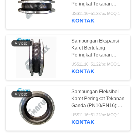
Peringkat Tekanan
KEBIJAKAN
Bersertifikat: Konektor
US$11.16~51.22/pc MOQ:1
Flensa Berpelapis PTFE
PRIVASI
KONTAK
27
Non-Deformasi untuk
katup periksa
Fluida Berbahaya
Sambungan Ekspansi
duckbill
Karet Bertulang
Peringkat Tekanan
Kelas 300: Kompensator
US$11.16~51.22/pc MOQ:1
Pertumbuhan Termal
KONTAK
Ultra-Tahan Lama untuk
Kilang
70
Sambungan Fleksibel
Selang Jalinan
Karet Peringkat Tekanan
Ganda (PN10/PN16):
Logam
Kopling Bellows
US$11.16~51.22/pc MOQ:1
Peredam Getaran untuk
KONTAK
Saluran Hisap Pompa