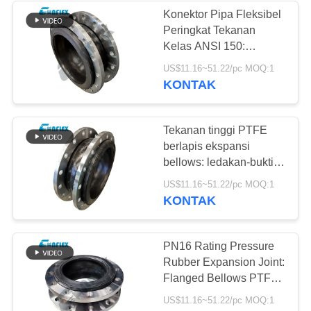
Konektor Pipa Fleksibel
Peringkat Tekanan
34
Kelas ANSI 150:
Mengurangi
Kopling Bellows yang
US$11.16~51.22/pc MOQ:1
Diperkuat Tugas Berat
KONTAK
Ekspansi Karet
untuk Perpipaan
Bertegangan Tinggi
Tekanan tinggi PTFE
berlapis ekspansi
bellows: ledakan-bukti
Flexible Flanged Joint
36
US$11.16~51.22/pc MOQ:1
untuk media industri
KONTAK
Sambungan
korosif
Ekspansi PTFE
PN16 Rating Pressure
Rubber Expansion Joint:
Flanged Bellows PTFE
bertekanan tinggi untuk
US$11.16~51.22/pc MOQ:1
pipa kimia