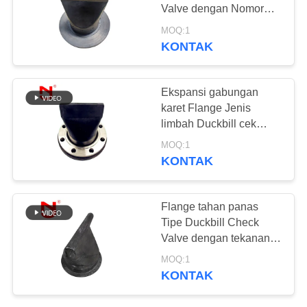
Valve dengan Nomor
KEBIJAKAN
Tekanan 1.0Mpa dan
MOQ:1
1.6Mpa dalam warna
PRIVASI
KONTAK
27
Hitam
katup periksa
Ekspansi gabungan
duckbill
karet Flange Jenis
limbah Duckbill cek
katup Klem Terhubung
MOQ:1
KONTAK
70
Flange tahan panas
Selang Jalinan
Tipe Duckbill Check
Valve dengan tekanan
Logam
1,0Mpa dan garansi 18
MOQ:1
bulan
KONTAK