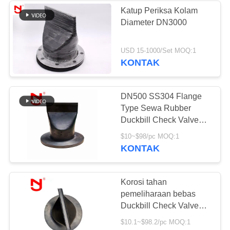
Katup Periksa Kolam
Diameter DN3000
34
Mengurangi
USD 15-1000/Set MOQ:1
KONTAK
Ekspansi Karet
DN500 SS304 Flange
Type Sewa Rubber
Duckbill Check Valve
dengan SS316 Flange
36
$10~$98/pc MOQ:1
dan Clamp Connection
KONTAK
Sambungan
Ekspansi PTFE
Korosi tahan
pemeliharaan bebas
Duckbill Check Valve
dengan sertifikasi ZTC
$10.1~$98.2/pc MOQ:1
untuk sistem waterproof