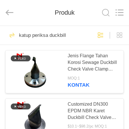
Shanghai
Songjiang
Jingning
Produk
Shock
Absorber
Co.,Ltd..
All
Rights
RUMAH
175
Reserved.
katup periksa duckbill
Sambungan
PRODUK
Ekspansi Karet Bola
Jenis Flange Tahan
Korosi Sewage Duckbill
Tunggal
TAMPILAN
Check Valve Clamp
VR
Terhubung
MOQ:1
KONTAK
49
TENTANG
Sambungan
KAMI
Customized DN300
EPDM NBR Karet
Ekspansi Berulir
Duckbill Check Valve
TUR
dengan pengalaman 20
$10.1~$98.2/pc MOQ:1