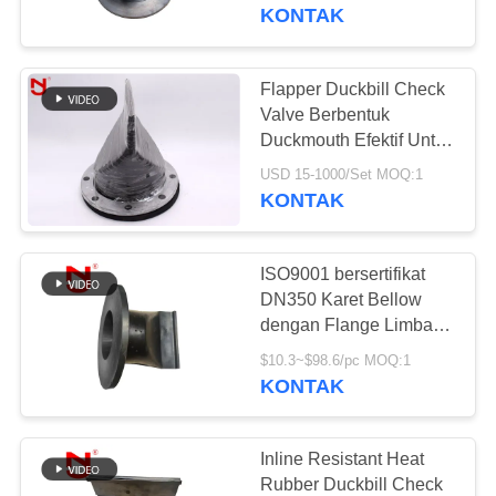
PABRIK
tahun untuk aplikasi air
KONTAK
limbah
KONTROL
Flapper Duckbill Check
33
KUALITAS
Valve Berbentuk
Sambungan
Duckmouth Efektif Untuk
Menguras Limbah
HUBUNGI
Ekspansi Karet
USD 15-1000/Set MOQ:1
KONTAK
KAMI
EPDM
ISO9001 bersertifikat
BERITA
DN350 Karet Bellow
dengan Flange Limbah
36
Duckbill Check Valve
PERMINTAAN
$10.3~$98.6/pc MOQ:1
Sambungan
dengan 18 bulan
KONTAK
PENAWARAN
Garansi dan 20 tahun
Ekspansi Karet
'pengalaman
SITEMAP
Inline Resistant Heat
Sphere Ganda
Rubber Duckbill Check